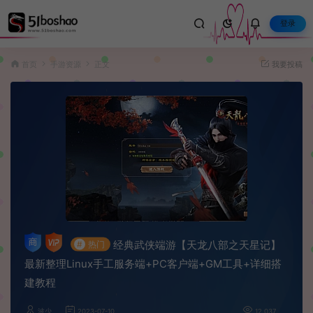
登录
首页
手游资源
正文
我要投稿
经典武侠端游【天龙八部之天星记】
#
热门
最新整理Linux手工服务端+PC客户端+GM工具+详细搭
建教程
波少
2023-07-10
12,037