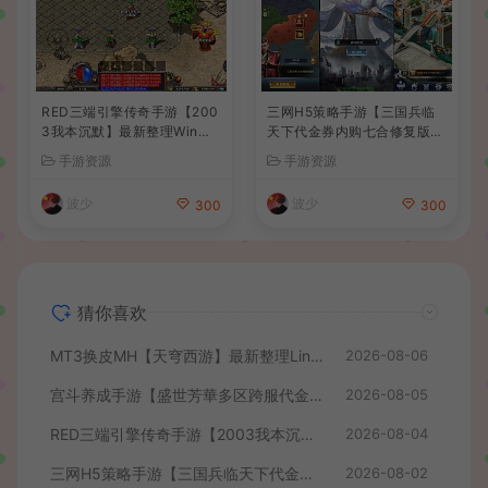
RED三端引擎传奇手游【200
三网H5策略手游【三国兵临
3我本沉默】最新整理Win系
天下代金券内购七合修复版】
服务端+安卓苹果PC三端+详
最新整理单机一键即玩镜像端
手游资源
手游资源
细搭建教程
+Linux手工服务端+管理后台
+GM授权后台+简易安卓客户
波少
波少
300
300
端+详细搭建教程+视频教程
猜你喜欢
MT3换皮MH【天穹西游】最新整理Linux手工服务端+安卓苹果双端+GM后台+详细搭建教程+全套源码+视频教程
2026-08-06
宫斗养成手游【盛世芳華多区跨服代金券本地优化版】最新整理单机一键即玩端+Linux手工服务端+CDK授权后台+安卓+详细搭建教程
2026-08-05
RED三端引擎传奇手游【2003我本沉默】最新整理Win系服务端+安卓苹果PC三端+详细搭建教程
2026-08-04
三网H5策略手游【三国兵临天下代金券内购七合修复版】最新整理单机一键即玩镜像端+Linux手工服务端+管理后台+GM授权后台+简易安卓客户端+详细搭建教程+视频教程
2026-08-02