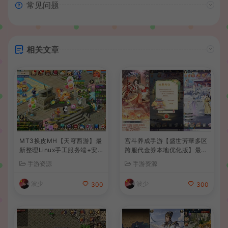
常见问题
相关文章
MT3换皮MH【天穹西游】最
宫斗养成手游【盛世芳華多区
新整理Linux手工服务端+安
跨服代金券本地优化版】最新
卓苹果双端+GM后台+详细搭
整理单机一键即玩端+Linux
手游资源
手游资源
建教程+全套源码+视频教程
手工服务端+CDK授权后台
+安卓+详细搭建教程
波少
波少
300
300