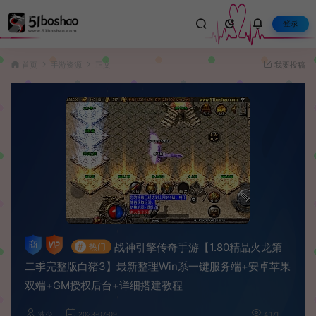
登录
首页
手游资源
正文
我要投稿
战神引擎传奇手游【1.80精品火龙第
#
热门
二季完整版白猪3】最新整理Win系一键服务端+安卓苹果
双端+GM授权后台+详细搭建教程
波少
2023-07-09
4,171