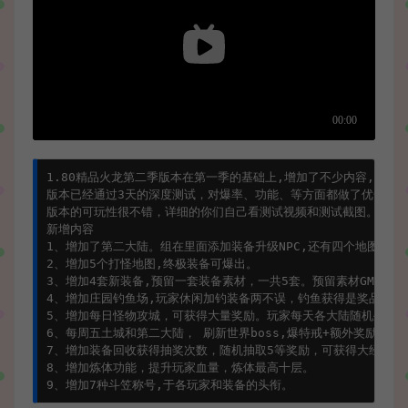
1.80
精品火龙第二季版本在第一季的基础上,增加了不少内容,详细
版本已经通过
3
天的深度测试，对爆率、功能、等方面都做了优化，
版本的可玩性很不错，详细的你们自己看测试视频和测试截图。
新增内容
1
、增加了第二大陆。组在里面添加装备升级
NPC
,还有四个地图。
2
、增加
5
个打怪地图,终极装备可爆出。
3
、增加
4
套新装备,预留一套装备素材，一共
5
套。预留素材
GM
可以
4
、增加庄园钓鱼场,玩家休闲加钓装备两不误，钓鱼获得是奖品最的
5
、增加每日怪物攻城，可获得大量奖励。玩家每天各大陆随机坐标
6
、每周五土城和第二大陆，
刷新世界
boss
,爆特戒+额外奖励。
7
、增加装备回收获得抽奖次数，随机抽取
5
等奖励，可获得大经验,
8
、增加炼体功能，提升玩家血量，炼体最高十层。
9
、增加
7