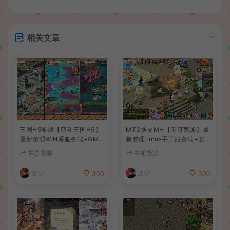
相关文章
三网H5游戏【萌斗三国H5】
MT3换皮MH【天穹西游】最
最新整理WIN系服务端+GM
新整理Linux手工服务端+安
后台+详细搭建教程
卓苹果双端+GM后台+详细搭
手游资源
手游资源
建教程+全套源码+视频教程
波少
波少
300
300