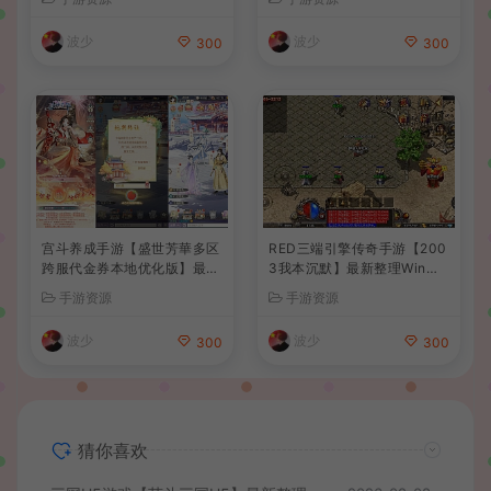
建教程+全套源码+视频教程
波少
波少
300
300
宫斗养成手游【盛世芳華多区
RED三端引擎传奇手游【200
跨服代金券本地优化版】最新
3我本沉默】最新整理Win系
整理单机一键即玩端+Linux
服务端+安卓苹果PC三端+详
手游资源
手游资源
手工服务端+CDK授权后台
细搭建教程
+安卓+详细搭建教程
波少
波少
300
300
猜你喜欢