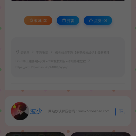
收藏 (0)
打赏
点赞 (
0
)
源码屋
手游资源
稀有精品手游【奥里希娅战记】最新整理
Linux手工服务端+安卓+CDK授权后台+详细搭建教程
https://wd.51boshao.vip/24088/syym/
波少
网站默认解压密码：www.51boshao.com
生成海