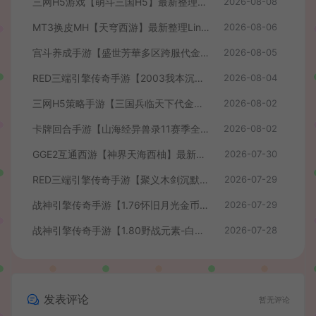
三网H5游戏【萌斗三国H5】最新整理WIN系服务端+GM后台+详细搭建教程
2026-08-08
MT3换皮MH【天穹西游】最新整理Linux手工服务端+安卓苹果双端+GM后台+详细搭建教程+全套源码+视频教程
2026-08-06
宫斗养成手游【盛世芳華多区跨服代金券本地优化版】最新整理单机一键即玩端+Linux手工服务端+CDK授权后台+安卓+详细搭建教程
2026-08-05
RED三端引擎传奇手游【2003我本沉默】最新整理Win系服务端+安卓苹果PC三端+详细搭建教程
2026-08-04
三网H5策略手游【三国兵临天下代金券内购七合修复版】最新整理单机一键即玩镜像端+Linux手工服务端+管理后台+GM授权后台+简易安卓客户端+详细搭建教程+视频教程
2026-08-02
卡牌回合手游【山海经异兽录11赛季全人物代金券内购版】最新整理WIN系服务端+授权GM后台+管理后台+热更修改工具+安卓+详细搭建教程
2026-08-02
GGE2互通西游【神界天海西柚】最新整理Win系服务端+安卓苹果PC三端+内置GM工具+全套源码+详细搭建教程+视频教程
2026-07-30
RED三端引擎传奇手游【聚义木剑沉默高仿嘟嘟沉默】最新整理Win系服务端+安卓苹果PC三端+详细搭建教程
2026-07-29
战神引擎传奇手游【1.76怀旧月光金币版】最新整理Win系复古服务端+安卓苹果双端+GM授权物品后台+详细搭建教程
2026-07-29
战神引擎传奇手游【1.80野战元素-白猪7.2免授权】最新整理Win系特色服务端+安卓+GM授权物品后台+详细搭建教程
2026-07-28
发表评论
暂无评论