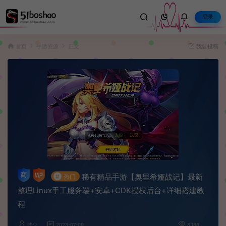
登录
首页
手游资源
正文
我要投稿
稀有精品手游【奥里希娅战记】最新
#
热门
整理Linux手工服务端+安卓+CDK授权后台+详细搭建教
程
波少
2023-07-09
8,186