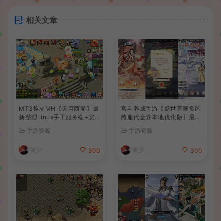
相关文章
MT3换皮MH【天穹西游】最
宫斗养成手游【盛世芳華多区
新整理Linux手工服务端+安
跨服代金券本地优化版】最新
卓苹果双端+GM后台+详细搭
整理单机一键即玩端+Linux
手游资源
手游资源
建教程+全套源码+视频教程
手工服务端+CDK授权后台
+安卓+详细搭建教程
波少
波少
300
300