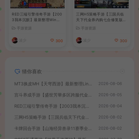
RED三端引擎传奇手游【200
三网H5策略手游【三国兵临
3我本沉默】最新整理Win系
天下代金券内购七合修复版】
服务端+安卓苹果PC三端+详
最新整理单机一键即玩镜像端
手游资源
手游资源
细搭建教程
+Linux手工服务端+管理后台
+GM授权后台+简易安卓客户
波少
波少
300
300
端+详细搭建教程+视频教程
猜你喜欢
MT3换皮MH【天穹西游】最新整理Linux手工服务端+安卓苹果双端+GM后台+详细搭建教程+全套源码+视频教程
2026-08-06
宫斗养成手游【盛世芳華多区跨服代金券本地优化版】最新整理单机一键即玩端+Linux手工服务端+CDK授权后台+安卓+详细搭建教程
2026-08-05
RED三端引擎传奇手游【2003我本沉默】最新整理Win系服务端+安卓苹果PC三端+详细搭建教程
2026-08-04
三网H5策略手游【三国兵临天下代金券内购七合修复版】最新整理单机一键即玩镜像端+Linux手工服务端+管理后台+GM授权后台+简易安卓客户端+详细搭建教程+视频教程
2026-08-02
卡牌回合手游【山海经异兽录11赛季全人物代金券内购版】最新整理WIN系服务端+授权GM后台+管理后台+热更修改工具+安卓+详细搭建教程
2026-08-02