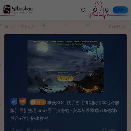
登录
首页
手游资源
正文
我要投稿
唯美3D仙侠手游【御剑问情本地跨服
#
热门
版】最新整理Linux手工服务端+安卓苹果双端+GM授权
后台+详细搭建教程
波少
2023-06-30
6,609