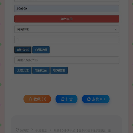
收藏 (0)
打赏
点赞 (
0
)
源码屋
手游资源
唯美3D仙侠手游【御剑问情本地跨服版】最