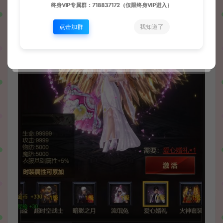
终身VIP专属群：718837172（仅限终身VIP进入）
点击加群
我知道了