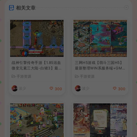
相关文章
战神引擎传奇手游【1.85浴血
三网H5游戏【萌斗三国H5】
微变元素三大陆-白猪3】最新
最新整理WIN系服务端+GM
整理Win系复古服务端+安卓
后台+详细搭建教程
手游资源
手游资源
苹果双端+GM授权后台+详细
搭建教程
波少
波少
300
300