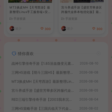
MT3换皮MH【天穹西游】最
宫斗养成手游【盛世芳華多区
新整理Linux手工服务端+安
跨服代金券本地优化版】最新
卓苹果双端+GM后台+详细搭
整理单机一键即玩端+Linux
手游资源
手游资源
建教程+全套源码+视频教程
手工服务端+CDK授权后台
+安卓+详细搭建教程
波少
波少
300
300
猜你喜欢
战神引擎传奇手游【1.85浴血微变元素三大陆-白猪3】最新整理Win系复古服务端+安卓苹果双端+GM授权后台+详细搭建教程
2026-08-10
三网H5游戏【萌斗三国H5】最新整理WIN系服务端+GM后台+详细搭建教程
2026-08-08
MT3换皮MH【天穹西游】最新整理Linux手工服务端+安卓苹果双端+GM后台+详细搭建教程+全套源码+视频教程
2026-08-06
宫斗养成手游【盛世芳華多区跨服代金券本地优化版】最新整理单机一键即玩端+Linux手工服务端+CDK授权后台+安卓+详细搭建教程
2026-08-05
RED三端引擎传奇手游【2003我本沉默】最新整理Win系服务端+安卓苹果PC三端+详细搭建教程
2026-08-04
三网H5策略手游【三国兵临天下代金券内购七合修复版】最新整理单机一键即玩镜像端+Linux手工服务端+管理后台+GM授权后台+简易安卓客户端+详细搭建教程+视频教程
2026-08-02