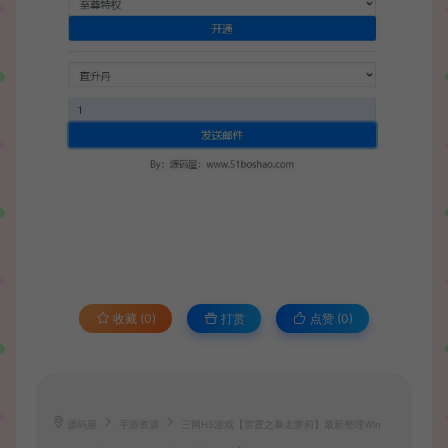
收藏 (0)
打赏
点赞 (
0
)
源码屋
手游资源
三网H5游戏【雷霆之暴走萝莉】最新整理Win