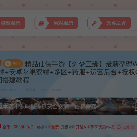
游戏源码
网站源码
软件工具
精品仙侠手游【剑梦三缘】最新整理W
#
热门
端+安卓苹果双端+多区+跨服+运营后台+授权
细搭建教程
2023-06-29
手游资源
0
7,801
重承诺
丨源码屋提供安全交易、信息保真!
0
金币
VIP 8折、终身VIP免费
升级VIP
开通VIP尊享优惠特权
点赞 (
0
)