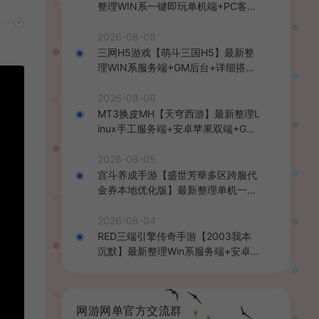
整理WIN系一键即玩单机端+PC客户
端+详细搭建教程
2026-08-08
三网H5游戏【萌斗三国H5】最新整
理WIN系服务端+GM后台+详细搭建
教程
2026-08-06
MT3换皮MH【天穹西游】最新整理L
inux手工服务端+安卓苹果双端+GM
后台+详细搭建教程+全套源码+视频
教程
2026-08-05
宫斗养成手游【盛世芳華多区跨服代
金券本地优化版】最新整理单机一键
即玩端+Linux手工服务端+CDK授权
后台+安卓+详细搭建教程
2026-08-04
RED三端引擎传奇手游【2003我本
沉默】最新整理Win系服务端+安卓苹
果PC三端+详细搭建教程
网游网单官方交流群