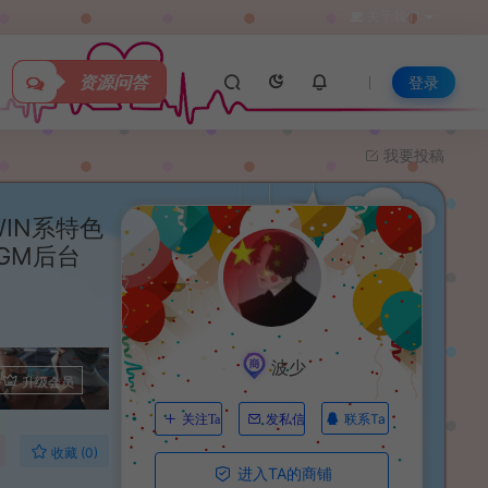
关于我们
资源问答
登录
我要投稿
IN系特色
GM后台
波少
升级会员
联系Ta
关注Ta
发私信
收藏 (0)
进入TA的商铺