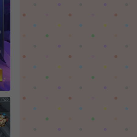
陌✨离殇：
问一下这个游戏代金券叫什么呢？GM后台搜不
到啊