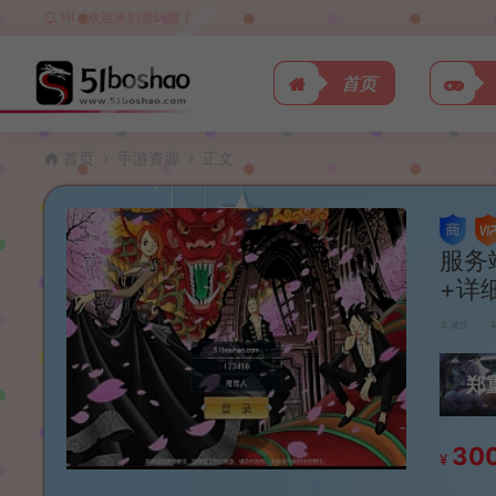
HI，欢迎来到源码屋！
首页
首页
手游资源
正文
服务
+详
波少
郑
30
¥