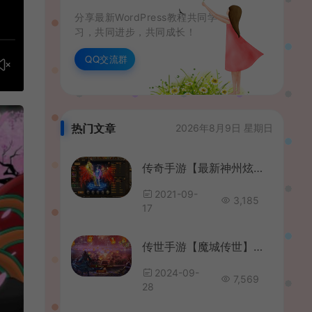
分享最新WordPress教程共同学
习，共同进步，共同成长！
QQ交流群
热门文章
2026年8月9日 星期日
传奇手游【最新神州炫彩中变幽冥传奇】2021整理WIN一键即玩服务端+坐骑+法宝+全新UI+运营后台+GM后台+安卓苹果
2021-09-
3,185
17
传世手游【魔城传世】最新整理Linux手工服务端+安卓苹果双端+GM授权后台+详细搭建教程
2024-09-
7,569
28