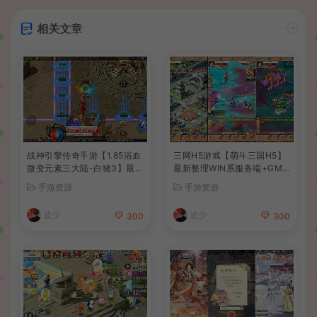
相关文章
战神引擎传奇手游【1.85浴血
三网H5游戏【萌斗三国H5】
微变元素三大陆-白猪3】最新
最新整理WIN系服务端+GM
整理Win系复古服务端+安卓
后台+详细搭建教程
手游资源
手游资源
苹果双端+GM授权后台+详细
搭建教程
波少
波少
300
300