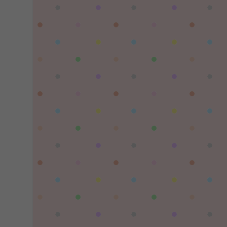
陌✨离殇：
问一下这个游戏代金券叫什么呢？GM后台搜不
到啊