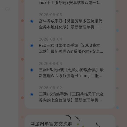
inux手工服务端+安卓苹果双端+GM
后台+详细搭建教程+全套源码+视频
教程
2026-08-05
宫斗养成手游【盛世芳華多区跨服代
金券本地优化版】最新整理单机一键
即玩端+Linux手工服务端+CDK授权
后台+安卓+详细搭建教程
2026-08-04
RED三端引擎传奇手游【2003我本
沉默】最新整理Win系服务端+安卓苹
果PC三端+详细搭建教程
2026-08-04
三网H5小游戏【七款小游戏合集】最
新整理WIN系服务端+Linux手工服务
端+详细搭建教程
2026-08-02
三网H5策略手游【三国兵临天下代金
券内购七合修复版】最新整理单机一
键即玩镜像端+Linux手工服务端+管
理后台+GM授权后台+简易安卓客户
端+详细搭建教程+视频教程
网游网单官方交流群