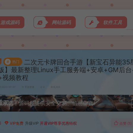
游戏源码
网站源码
软件工具
二次元卡牌回合手游【新宝石异能35
#
热门
版】最新整理Linux手工服务端+安卓+GM后
+视频教程
2023-07-07
手游资源
4
8,203
重承诺
丨源码屋提供安全交易、信息保真!
币
VIP免费
升级VIP
开通VIP尊享优惠特权
点赞 (
1
)