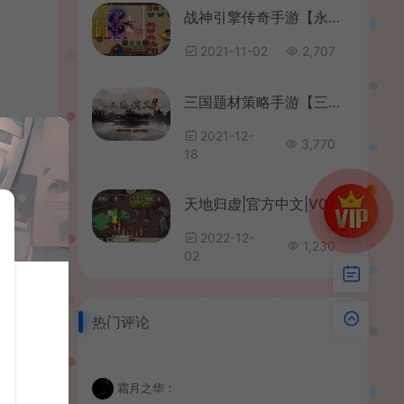
战神引擎传奇手游【永恒传说】最新整理Win系服务端+安卓苹果双端+GM后台+详细搭建教程
2021-11-02
2,707
三国题材策略手游【三国演义】最新整理神机三国Win一键即玩服务端+安卓苹果双端+GM授权后台+详细搭建教程
2021-12-
3,770
18
天地归虚|官方中文|V0.70.004.01-太初世界-后羿射日-大罗天仙|解压即撸|
2022-12-
1,230
02
热门评论
霜月之华：