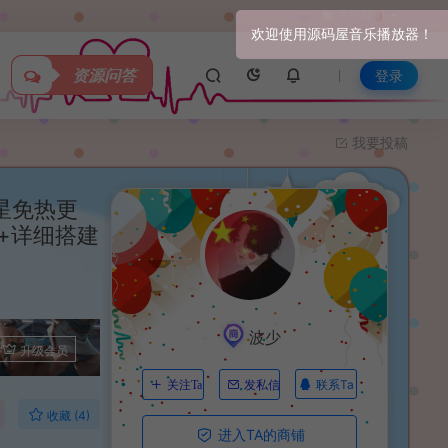
关于我们
资源问答
登录
我要投稿
星免热更
台+详细搭建
波少
升级会员
联系Ta
关注Ta
发私信
收藏 (4)
进入TA的商铺