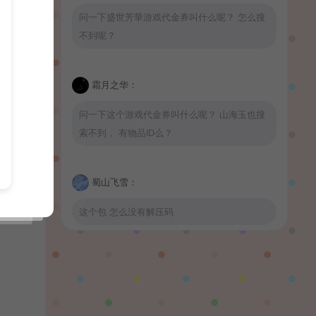
问一下盛世芳華游戏代金券叫什么呢？ 怎么搜
不到呢？
霜月之华：
问一下这个游戏代金券叫什么呢？ 山海玉也搜
索不到， 有物品ID么？
蜀山飞雪：
这个包 怎么没有解压码
波少：
山海玉