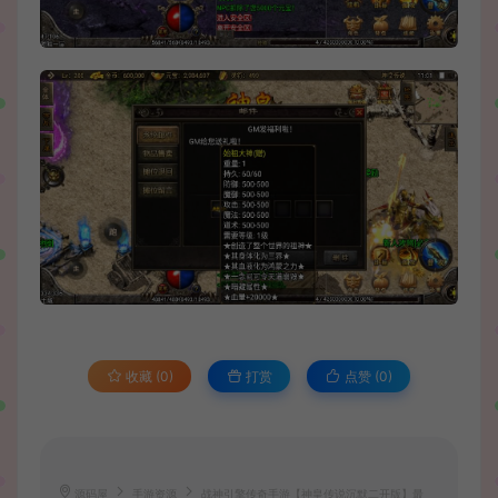
收藏 (0)
打赏
点赞 (
0
)
源码屋
手游资源
战神引擎传奇手游【神皇传说沉默二开版】最