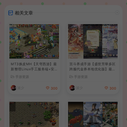
相关文章
MT3换皮MH【天穹西游】最
宫斗养成手游【盛世芳華多区
新整理Linux手工服务端+安
跨服代金券本地优化版】最新
卓苹果双端+GM后台+详细搭
整理单机一键即玩端+Linux
手游资源
手游资源
建教程+全套源码+视频教程
手工服务端+CDK授权后台
+安卓+详细搭建教程
波少
波少
300
300