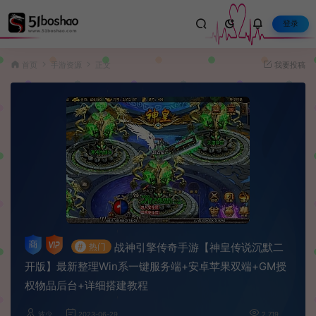
登录
首页
手游资源
正文
我要投稿
战神引擎传奇手游【神皇传说沉默二
#
热门
开版】最新整理Win系一键服务端+安卓苹果双端+GM授
权物品后台+详细搭建教程
波少
2023-06-29
2,719