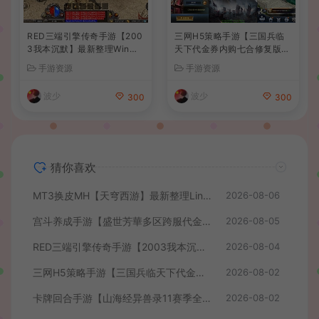
RED三端引擎传奇手游【200
三网H5策略手游【三国兵临
3我本沉默】最新整理Win系
天下代金券内购七合修复版】
服务端+安卓苹果PC三端+详
最新整理单机一键即玩镜像端
手游资源
手游资源
细搭建教程
+Linux手工服务端+管理后台
+GM授权后台+简易安卓客户
波少
波少
300
300
端+详细搭建教程+视频教程
猜你喜欢
MT3换皮MH【天穹西游】最新整理Linux手工服务端+安卓苹果双端+GM后台+详细搭建教程+全套源码+视频教程
2026-08-06
宫斗养成手游【盛世芳華多区跨服代金券本地优化版】最新整理单机一键即玩端+Linux手工服务端+CDK授权后台+安卓+详细搭建教程
2026-08-05
RED三端引擎传奇手游【2003我本沉默】最新整理Win系服务端+安卓苹果PC三端+详细搭建教程
2026-08-04
三网H5策略手游【三国兵临天下代金券内购七合修复版】最新整理单机一键即玩镜像端+Linux手工服务端+管理后台+GM授权后台+简易安卓客户端+详细搭建教程+视频教程
2026-08-02
卡牌回合手游【山海经异兽录11赛季全人物代金券内购版】最新整理WIN系服务端+授权GM后台+管理后台+热更修改工具+安卓+详细搭建教程
2026-08-02