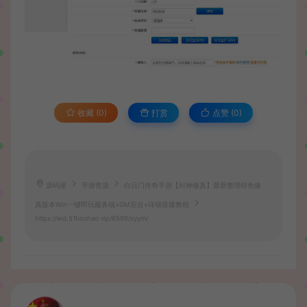
收藏 (0)
打赏
点赞 (
0
)
源码屋
手游资源
白日门传奇手游【封神修真】最新整理特色修
真版本Win一键即玩服务端+GM后台+详细搭建教程
https://wd.51boshao.vip/6599/syym/