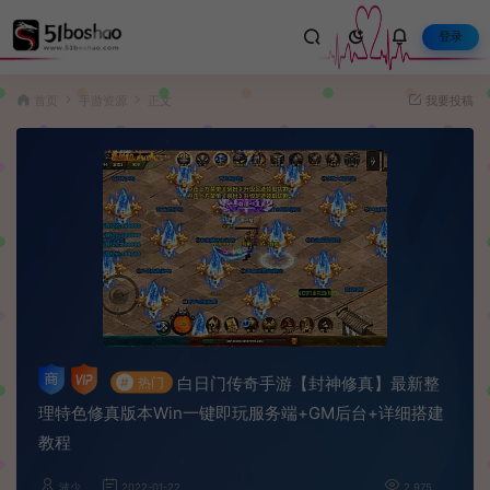
登录
首页
手游资源
正文
我要投稿
白日门传奇手游【封神修真】最新整
#
热门
理特色修真版本Win一键即玩服务端+GM后台+详细搭建
教程
波少
2022-01-22
2,975