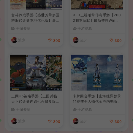
宫斗养成手游【盛世芳華多区
RED三端引擎传奇手游【200
跨服代金券本地优化版】最新
3我本沉默】最新整理Win系
整理单机一键即玩端+Linux
服务端+安卓苹果PC三端+详
手游资源
手游资源
手工服务端+CDK授权后台
细搭建教程
+安卓+详细搭建教程
波少
波少
300
300
三网H5策略手游【三国兵临
卡牌回合手游【山海经异兽录
天下代金券内购七合修复版】
11赛季全人物代金券内购版】
最新整理单机一键即玩镜像端
最新整理WIN系服务端+授权
手游资源
手游资源
+Linux手工服务端+管理后台
GM后台+管理后台+热更修改
+GM授权后台+简易安卓客户
工具+安卓+详细搭建教程
波少
波少
300
300
端+详细搭建教程+视频教程