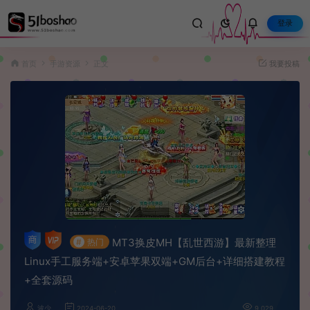
登录
首页
手游资源
正文
我要投稿
MT3换皮MH【乱世西游】最新整理
#
热门
Linux手工服务端+安卓苹果双端+GM后台+详细搭建教程
+全套源码
波少
2024-06-20
9,029