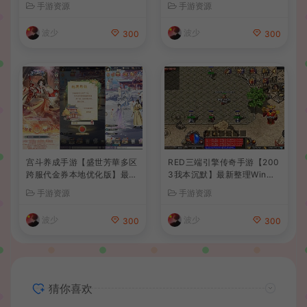
手游资源
手游资源
建教程+全套源码+视频教程
波少
波少
300
300
宫斗养成手游【盛世芳華多区
RED三端引擎传奇手游【200
跨服代金券本地优化版】最新
3我本沉默】最新整理Win系
整理单机一键即玩端+Linux
服务端+安卓苹果PC三端+详
手游资源
手游资源
手工服务端+CDK授权后台
细搭建教程
+安卓+详细搭建教程
波少
波少
300
300
猜你喜欢