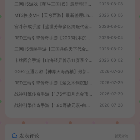
三网H5游戏【萌斗三国H5】最新整理WIN系服务端+GM后台+详细搭建教程
2026-08-08
MT3换皮MH【天穹西游】最新整理Linux手工服务端+安卓苹果双端+GM后台+详细搭建教程+全套源码+视频教程
2026-08-06
宫斗养成手游【盛世芳華多区跨服代金券本地优化版】最新整理单机一键即玩端+Linux手工服务端+CDK授权后台+安卓+详细搭建教程
2026-08-05
RED三端引擎传奇手游【2003我本沉默】最新整理Win系服务端+安卓苹果PC三端+详细搭建教程
2026-08-04
三网H5策略手游【三国兵临天下代金券内购七合修复版】最新整理单机一键即玩镜像端+Linux手工服务端+管理后台+GM授权后台+简易安卓客户端+详细搭建教程+视频教程
2026-08-02
卡牌回合手游【山海经异兽录11赛季全人物代金券内购版】最新整理WIN系服务端+授权GM后台+管理后台+热更修改工具+安卓+详细搭建教程
2026-08-02
GGE2互通西游【神界天海西柚】最新整理Win系服务端+安卓苹果PC三端+内置GM工具+全套源码+详细搭建教程+视频教程
2026-07-30
RED三端引擎传奇手游【聚义木剑沉默高仿嘟嘟沉默】最新整理Win系服务端+安卓苹果PC三端+详细搭建教程
2026-07-29
战神引擎传奇手游【1.76怀旧月光金币版】最新整理Win系复古服务端+安卓苹果双端+GM授权物品后台+详细搭建教程
2026-07-29
战神引擎传奇手游【1.80野战元素-白猪7.2免授权】最新整理Win系特色服务端+安卓+GM授权物品后台+详细搭建教程
2026-07-28
发表评论
暂无评论