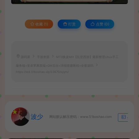
收藏 (1)
打赏
点赞 (
0
)
源码屋
手游资源
MT3换皮MH【乱世西游】最新整理Linux手工
服务端+安卓苹果双端+GM后台+详细搭建教程+全套源码
https://wd.51boshao.vip/23670/syym/
波少
网站默认解压密码：www.51boshao.com
生成海