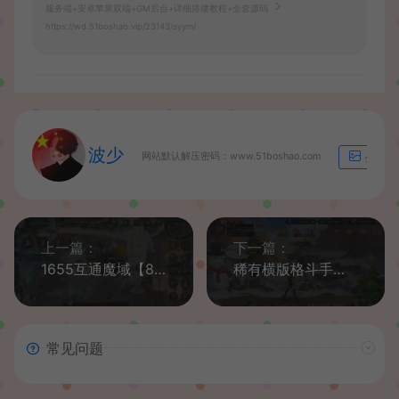
服务端+安卓苹果双端+GM后台+详细搭建教程+全套源码
https://wd.51boshao.vip/23143/syym/
波少
网站默认解压密码：www.51boshao.com
生成海
上一篇：
下一篇：
1655互通魔域【85神火版本】最新整理Win系半手工服务端+本地验证+本地注册+全套工具+详细搭建教程
稀有横版格斗手游【死神觉醒之命器入魂】最新整理LINUX手工服务端+安卓+多区跨服+管理后台+CDK授权后台+福利后台+解密工具+详细搭建教程
常见问题