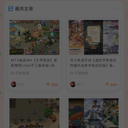
相关文章
MT3换皮MH【天穹西游】最
宫斗养成手游【盛世芳華多区
新整理Linux手工服务端+安
跨服代金券本地优化版】最新
卓苹果双端+GM后台+详细搭
整理单机一键即玩端+Linux
手游资源
手游资源
建教程+全套源码+视频教程
手工服务端+CDK授权后台
+安卓+详细搭建教程
波少
波少
300
300