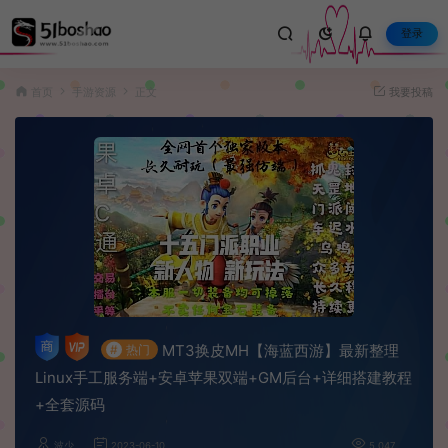
登录
首页
手游资源
正文
我要投稿
MT3换皮MH【海蓝西游】最新整理
#
热门
Linux手工服务端+安卓苹果双端+GM后台+详细搭建教程
+全套源码
波少
2023-06-10
5,047