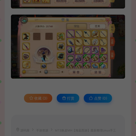
收藏 (3)
打赏
点赞 (
0
)
源码屋
手游资源
MT3换皮MH【海蓝西游】最新整理Linux手工