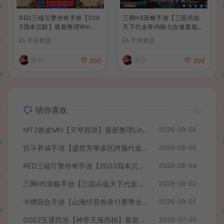
RED三端引擎传奇手游【200
三网H5策略手游【三国兵临
3我本沉默】最新整理Win系
天下代金券内购七合修复版】
服务端+安卓苹果PC三端+详
最新整理单机一键即玩镜像端
手游资源
手游资源
细搭建教程
+Linux手工服务端+管理后台
+GM授权后台+简易安卓客户
波少
波少
300
300
端+详细搭建教程+视频教程
猜你喜欢
MT3换皮MH【天穹西游】最新整理Linux手工服务端+安卓苹果双端+GM后台+详细搭建教程+全套源码+视频教程
2026-08-06
宫斗养成手游【盛世芳華多区跨服代金券本地优化版】最新整理单机一键即玩端+Linux手工服务端+CDK授权后台+安卓+详细搭建教程
2026-08-05
RED三端引擎传奇手游【2003我本沉默】最新整理Win系服务端+安卓苹果PC三端+详细搭建教程
2026-08-04
三网H5策略手游【三国兵临天下代金券内购七合修复版】最新整理单机一键即玩镜像端+Linux手工服务端+管理后台+GM授权后台+简易安卓客户端+详细搭建教程+视频教程
2026-08-02
卡牌回合手游【山海经异兽录11赛季全人物代金券内购版】最新整理WIN系服务端+授权GM后台+管理后台+热更修改工具+安卓+详细搭建教程
2026-08-02
GGE2互通西游【神界天海西柚】最新整理Win系服务端+安卓苹果PC三端+内置GM工具+全套源码+详细搭建教程+视频教程
2026-07-30