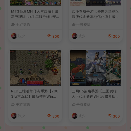
MT3换皮MH【天穹西游】最
宫斗养成手游【盛世芳華多区
新整理Linux手工服务端+安
跨服代金券本地优化版】最新
卓苹果双端+GM后台+详细搭
整理单机一键即玩端+Linux
手游资源
手游资源
建教程+全套源码+视频教程
手工服务端+CDK授权后台
+安卓+详细搭建教程
波少
波少
300
300
RED三端引擎传奇手游【200
三网H5策略手游【三国兵临
3我本沉默】最新整理Win系
天下代金券内购七合修复版】
服务端+安卓苹果PC三端+详
最新整理单机一键即玩镜像端
手游资源
手游资源
细搭建教程
+Linux手工服务端+管理后台
+GM授权后台+简易安卓客户
波少
波少
300
300
端+详细搭建教程+视频教程