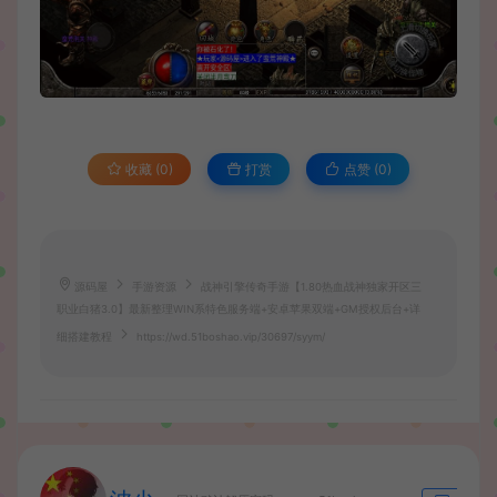
收藏 (0)
打赏
点赞 (
0
)
源码屋
手游资源
战神引擎传奇手游【1.80热血战神独家开区三
职业白猪3.0】最新整理WIN系特色服务端+安卓苹果双端+GM授权后台+详
细搭建教程
https://wd.51boshao.vip/30697/syym/