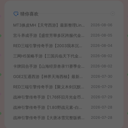
猜你喜欢
MT3换皮MH【天穹西游】最新整理Linux手工服务端+安卓苹果双端+GM后台+详细搭建教程+全套源码+视频教程
2026-08-06
宫斗养成手游【盛世芳華多区跨服代金券本地优化版】最新整理单机一键即玩端+Linux手工服务端+CDK授权后台+安卓+详细搭建教程
2026-08-05
RED三端引擎传奇手游【2003我本沉默】最新整理Win系服务端+安卓苹果PC三端+详细搭建教程
2026-08-04
三网H5策略手游【三国兵临天下代金券内购七合修复版】最新整理单机一键即玩镜像端+Linux手工服务端+管理后台+GM授权后台+简易安卓客户端+详细搭建教程+视频教程
2026-08-02
卡牌回合手游【山海经异兽录11赛季全人物代金券内购版】最新整理WIN系服务端+授权GM后台+管理后台+热更修改工具+安卓+详细搭建教程
2026-08-02
GGE2互通西游【神界天海西柚】最新整理Win系服务端+安卓苹果PC三端+内置GM工具+全套源码+详细搭建教程+视频教程
2026-07-30
RED三端引擎传奇手游【聚义木剑沉默高仿嘟嘟沉默】最新整理Win系服务端+安卓苹果PC三端+详细搭建教程
2026-07-29
战神引擎传奇手游【1.76怀旧月光金币版】最新整理Win系复古服务端+安卓苹果双端+GM授权物品后台+详细搭建教程
2026-07-29
战神引擎传奇手游【1.80野战元素-白猪7.2免授权】最新整理Win系特色服务端+安卓+GM授权物品后台+详细搭建教程
2026-07-28
战神引擎传奇手游【大唐冰雪完整版裤衩7.0免授权】最新整理Win系特色服务端+GM授权后台+安卓苹果双端+详细搭建教程
2026-07-28