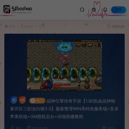
登录
首页
手游资源
正文
我要投稿
战神引擎传奇手游【1.80热血战神独
#
热门
家开区三职业白猪3.0】最新整理WIN系特色服务端+安卓
苹果双端+GM授权后台+详细搭建教程
波少
2025-10-24
7,621