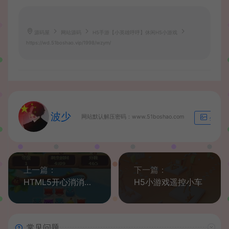
源码屋
网站源码
H5手游【小英雄呼呼】休闲H5小游戏
https://wd.51boshao.vip/1998/wzym/
波少
网站默认解压密码：www.51boshao.com
生成海
上一篇：
下一篇：
HTML5开心消消乐小游戏源码
H5小游戏遥控小车
常见问题