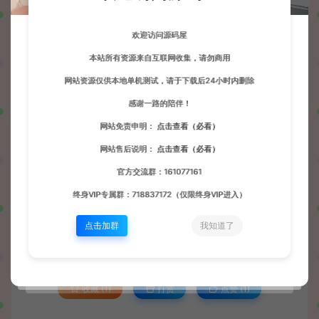
欢迎访问源码屋
本站所有资源来自互联网收集，请勿商用
网站资源仅供本地单机测试，请于下载后24小时内删除
感谢一路的陪伴！
网站免责申明：
点击查看（必看）
网站售后说明：
点击查看（必看）
官方交流群：161077161
资源下载
终身VIP专属群：718837172（仅限终身VIP进入）
此资源仅限注册用户下载，请先
登录
点击加群
我知道了
收藏 (1)
打赏
点赞 (
1
)