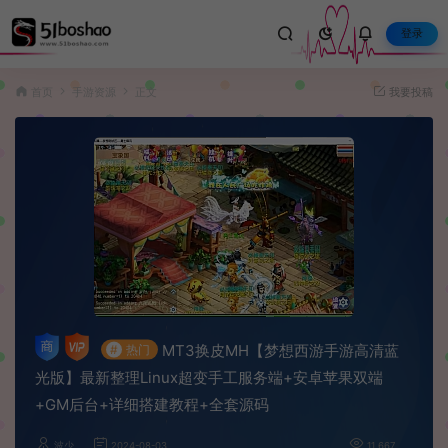
登录
首页
手游资源
正文
我要投稿
MT3换皮MH【梦想西游手游高清蓝
#
热门
光版】最新整理Linux超变手工服务端+安卓苹果双端
+GM后台+详细搭建教程+全套源码
波少
2024-08-03
11,667