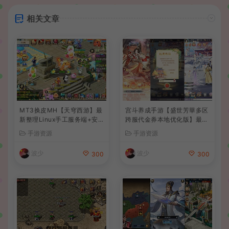
相关文章
MT3换皮MH【天穹西游】最
宫斗养成手游【盛世芳華多区
新整理Linux手工服务端+安
跨服代金券本地优化版】最新
卓苹果双端+GM后台+详细搭
整理单机一键即玩端+Linux
手游资源
手游资源
建教程+全套源码+视频教程
手工服务端+CDK授权后台
+安卓+详细搭建教程
波少
波少
300
300