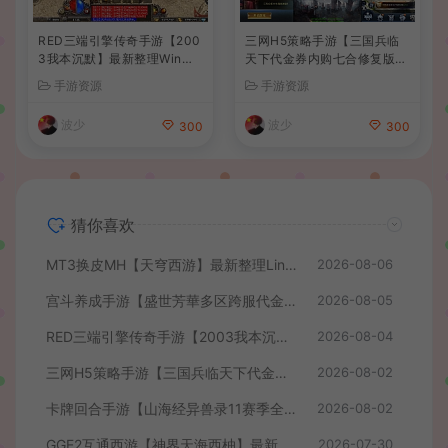
RED三端引擎传奇手游【200
三网H5策略手游【三国兵临
3我本沉默】最新整理Win系
天下代金券内购七合修复版】
服务端+安卓苹果PC三端+详
最新整理单机一键即玩镜像端
手游资源
手游资源
细搭建教程
+Linux手工服务端+管理后台
+GM授权后台+简易安卓客户
波少
波少
300
300
端+详细搭建教程+视频教程
猜你喜欢
MT3换皮MH【天穹西游】最新整理Linux手工服务端+安卓苹果双端+GM后台+详细搭建教程+全套源码+视频教程
2026-08-06
宫斗养成手游【盛世芳華多区跨服代金券本地优化版】最新整理单机一键即玩端+Linux手工服务端+CDK授权后台+安卓+详细搭建教程
2026-08-05
RED三端引擎传奇手游【2003我本沉默】最新整理Win系服务端+安卓苹果PC三端+详细搭建教程
2026-08-04
三网H5策略手游【三国兵临天下代金券内购七合修复版】最新整理单机一键即玩镜像端+Linux手工服务端+管理后台+GM授权后台+简易安卓客户端+详细搭建教程+视频教程
2026-08-02
卡牌回合手游【山海经异兽录11赛季全人物代金券内购版】最新整理WIN系服务端+授权GM后台+管理后台+热更修改工具+安卓+详细搭建教程
2026-08-02
GGE2互通西游【神界天海西柚】最新整理Win系服务端+安卓苹果PC三端+内置GM工具+全套源码+详细搭建教程+视频教程
2026-07-30