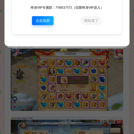
终身VIP专属群：718837172（仅限终身VIP进入）
点击加群
我知道了