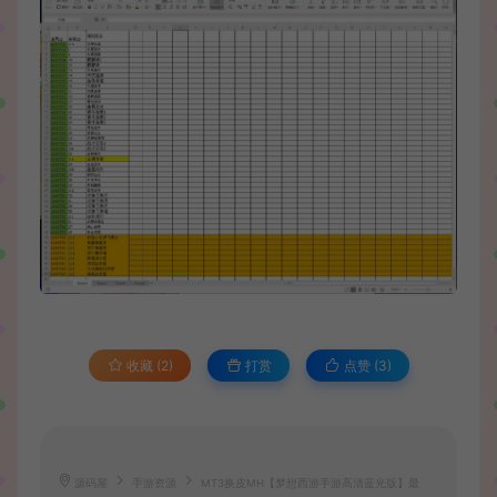
收藏 (2)
打赏
点赞 (
3
)
源码屋
手游资源
MT3换皮MH【梦想西游手游高清蓝光版】最