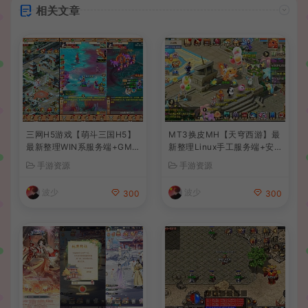
相关文章
三网H5游戏【萌斗三国H5】
MT3换皮MH【天穹西游】最
最新整理WIN系服务端+GM
新整理Linux手工服务端+安
后台+详细搭建教程
卓苹果双端+GM后台+详细搭
手游资源
手游资源
建教程+全套源码+视频教程
波少
波少
300
300