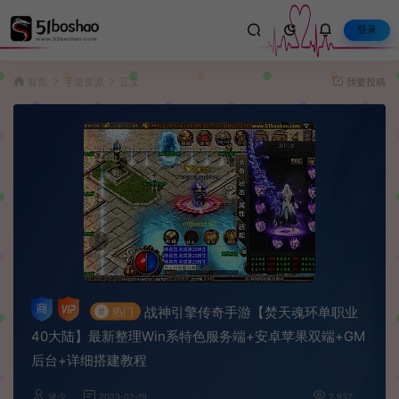
登录
首页
手游资源
正文
我要投稿
战神引擎传奇手游【焚天魂环单职业
#
热门
40大陆】最新整理Win系特色服务端+安卓苹果双端+GM
后台+详细搭建教程
波少
2023-02-19
2,937