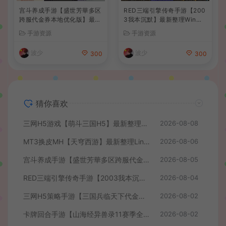
宫斗养成手游【盛世芳華多区
RED三端引擎传奇手游【200
跨服代金券本地优化版】最新
3我本沉默】最新整理Win系
整理单机一键即玩端+Linux
服务端+安卓苹果PC三端+详
手游资源
手游资源
手工服务端+CDK授权后台
细搭建教程
+安卓+详细搭建教程
波少
波少
300
300
猜你喜欢
三网H5游戏【萌斗三国H5】最新整理WIN系服务端+GM后台+详细搭建教程
2026-08-08
MT3换皮MH【天穹西游】最新整理Linux手工服务端+安卓苹果双端+GM后台+详细搭建教程+全套源码+视频教程
2026-08-06
宫斗养成手游【盛世芳華多区跨服代金券本地优化版】最新整理单机一键即玩端+Linux手工服务端+CDK授权后台+安卓+详细搭建教程
2026-08-05
RED三端引擎传奇手游【2003我本沉默】最新整理Win系服务端+安卓苹果PC三端+详细搭建教程
2026-08-04
三网H5策略手游【三国兵临天下代金券内购七合修复版】最新整理单机一键即玩镜像端+Linux手工服务端+管理后台+GM授权后台+简易安卓客户端+详细搭建教程+视频教程
2026-08-02
卡牌回合手游【山海经异兽录11赛季全人物代金券内购版】最新整理WIN系服务端+授权GM后台+管理后台+热更修改工具+安卓+详细搭建教程
2026-08-02