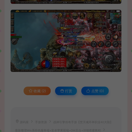
收藏 (2)
打赏
点赞 (
0
)
源码屋
手游资源
战神引擎传奇手游【焚天魂环单职业40大陆】
最新整理Win系特色服务端+安卓苹果双端+GM后台+详细搭建教程