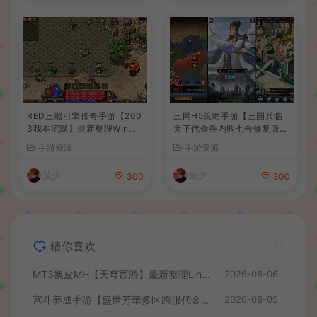
RED三端引擎传奇手游【200
三网H5策略手游【三国兵临
3我本沉默】最新整理Win系
天下代金券内购七合修复版】
服务端+安卓苹果PC三端+详
最新整理单机一键即玩镜像端
手游资源
手游资源
细搭建教程
+Linux手工服务端+管理后台
+GM授权后台+简易安卓客户
波少
波少
300
300
端+详细搭建教程+视频教程
猜你喜欢
MT3换皮MH【天穹西游】最新整理Linux手工服务端+安卓苹果双端+GM后台+详细搭建教程+全套源码+视频教程
2026-08-06
宫斗养成手游【盛世芳華多区跨服代金券本地优化版】最新整理单机一键即玩端+Linux手工服务端+CDK授权后台+安卓+详细搭建教程
2026-08-05