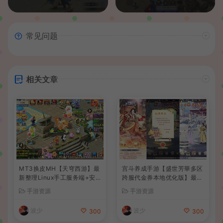
常见问题
相关文章
MT3换皮MH【天穹西游】最
宫斗养成手游【盛世芳華多区
新整理Linux手工服务端+安
跨服代金券本地优化版】最新
卓苹果双端+GM后台+详细搭
整理单机一键即玩端+Linux
手游资源
手游资源
建教程+全套源码+视频教程
手工服务端+CDK授权后台
+安卓+详细搭建教程
波少
波少
300
300