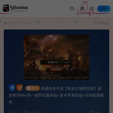
登录
首页
手游资源
正文
我要投稿
典藏传奇手游【铁血沙城辉煌版】最
#
热门
新整理Win系一键即玩服务端+安卓苹果双端+详细搭建教
程
波少
2023-01-20
2,118