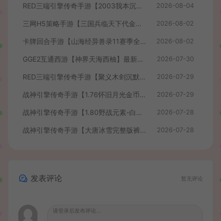
RED三端引擎传奇手游【2003我本沉默】最新整理Win系服务端+安卓苹果PC三端+详细搭建教程
2026-08-04
三网H5策略手游【三国兵临天下代金券内购七合修复版】最新整理单机一键即玩镜像端+Linux手工服务端+管理后台+GM授权后台+简易安卓客户端+详细搭建教程+视频教程
2026-08-02
卡牌回合手游【山海经异兽录11赛季全人物代金券内购版】最新整理WIN系服务端+授权GM后台+管理后台+热更修改工具+安卓+详细搭建教程
2026-08-02
GGE2互通西游【神界天海西柚】最新整理Win系服务端+安卓苹果PC三端+内置GM工具+全套源码+详细搭建教程+视频教程
2026-07-30
RED三端引擎传奇手游【聚义木剑沉默高仿嘟嘟沉默】最新整理Win系服务端+安卓苹果PC三端+详细搭建教程
2026-07-29
战神引擎传奇手游【1.76怀旧月光金币版】最新整理Win系复古服务端+安卓苹果双端+GM授权物品后台+详细搭建教程
2026-07-29
战神引擎传奇手游【1.80野战元素-白猪7.2免授权】最新整理Win系特色服务端+安卓+GM授权物品后台+详细搭建教程
2026-07-28
战神引擎传奇手游【大唐冰雪完整版裤衩7.0免授权】最新整理Win系特色服务端+GM授权后台+安卓苹果双端+详细搭建教程
2026-07-28
发表评论
暂无评论