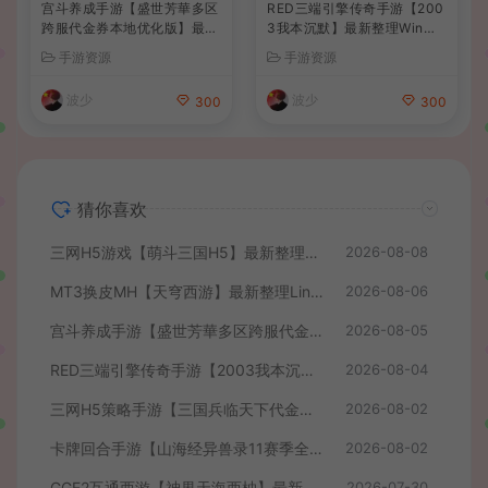
宫斗养成手游【盛世芳華多区
RED三端引擎传奇手游【200
跨服代金券本地优化版】最新
3我本沉默】最新整理Win系
整理单机一键即玩端+Linux
服务端+安卓苹果PC三端+详
手游资源
手游资源
手工服务端+CDK授权后台
细搭建教程
+安卓+详细搭建教程
波少
波少
300
300
猜你喜欢
三网H5游戏【萌斗三国H5】最新整理WIN系服务端+GM后台+详细搭建教程
2026-08-08
MT3换皮MH【天穹西游】最新整理Linux手工服务端+安卓苹果双端+GM后台+详细搭建教程+全套源码+视频教程
2026-08-06
宫斗养成手游【盛世芳華多区跨服代金券本地优化版】最新整理单机一键即玩端+Linux手工服务端+CDK授权后台+安卓+详细搭建教程
2026-08-05
RED三端引擎传奇手游【2003我本沉默】最新整理Win系服务端+安卓苹果PC三端+详细搭建教程
2026-08-04
三网H5策略手游【三国兵临天下代金券内购七合修复版】最新整理单机一键即玩镜像端+Linux手工服务端+管理后台+GM授权后台+简易安卓客户端+详细搭建教程+视频教程
2026-08-02
卡牌回合手游【山海经异兽录11赛季全人物代金券内购版】最新整理WIN系服务端+授权GM后台+管理后台+热更修改工具+安卓+详细搭建教程
2026-08-02
GGE2互通西游【神界天海西柚】最新整理Win系服务端+安卓苹果PC三端+内置GM工具+全套源码+详细搭建教程+视频教程
2026-07-30