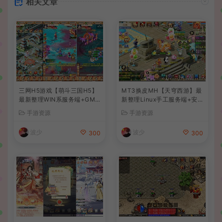
相关文章
三网H5游戏【萌斗三国H5】
MT3换皮MH【天穹西游】最
最新整理WIN系服务端+GM
新整理Linux手工服务端+安
后台+详细搭建教程
卓苹果双端+GM后台+详细搭
手游资源
手游资源
建教程+全套源码+视频教程
波少
波少
300
300