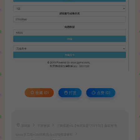
收藏 (0)
打赏
点赞 (
0
)
源码屋
手游资源
三网雷霆H5【神武雷霆1万8千转】最新整理
Linux手工端+GM授权后台+详细搭建教程