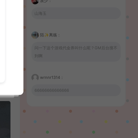
波少：
山海玉
大多
领群
陌✨离殇：
城市
我们
问一下这个游戏代金券叫什么呢？GM后台搜不
到啊
视人
数”
wrnnr1314：
比游
66666666666666
習慣性♠思念：
有没BUG