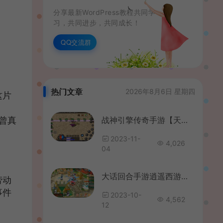
分享最新WordPress教程共同学
习，共同进步，共同成长！
QQ交流群
热门文章
2026年8月6日 星期四
这片
曾真
战神引擎传奇手游【天花板1.76赤月复古三职业免授权版】最新整理WIN系特色服务端+安卓苹果双端+GM授权后台+详细搭建教程
2023-11-
4,026
04
大话回合手游逍遥西游之【情缘西游超变精修端】最新整理LINUX手工服务端+安卓+GM后台+详细搭建教程
劳动
事件
2023-10-
4,562
12