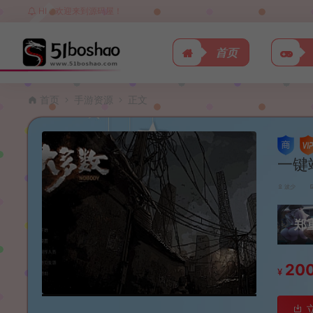
HI，欢迎来到源码屋！
首页
首页
手游资源
正文
一键
波少
郑
20
¥