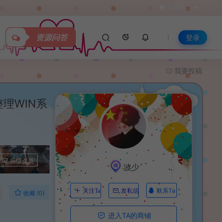
关于我们
资源问答
登录
我要投稿
理WIN系
升级会员
波少
联系Ta
关注Ta
发私信
收藏 (0)
进入TA的商铺