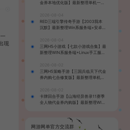
金券本地优化版】最新整理单机一键
即玩端+Linux手工服务端+CDK授权
后台+安卓+详细搭建教程
2026-08-04
RED三端引擎传奇手游【2003我本
沉默】最新整理Win系服务端+安卓苹
果PC三端+详细搭建教程
身一
2026-08-04
出现
三网H5小游戏【七款小游戏合集】最
新整理WIN系服务端+Linux手工服务
端+详细搭建教程
2026-08-02
三网H5策略手游【三国兵临天下代金
券内购七合修复版】最新整理单机一
键即玩镜像端+Linux手工服务端+管
理后台+GM授权后台+简易安卓客户
2026-08-02
端+详细搭建教程+视频教程
卡牌回合手游【山海经异兽录11赛季
全人物代金券内购版】最新整理WIN
系服务端+授权GM后台+管理后台
+热更修改工具+安卓+详细搭建教程
网游网单官方交流群