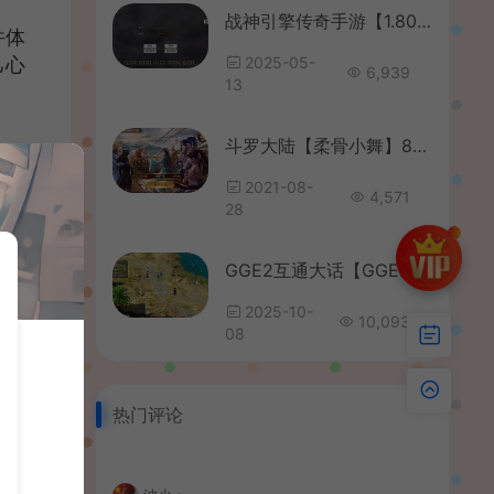
战神引擎传奇手游【1.80英雄降临-DRQ全新引擎基础版】最新整理Win系服务端+GM授权后台+安卓+详细搭建教程
并体
己心
2025-05-
6,939
13
斗罗大陆【柔骨小舞】8月最新整理手工端+安卓+详细搭建教程+授权后台
之
2021-08-
4,571
28
GGE2互通大话【GGE2大话2四族水墨版】最新整理WIN系服务端+安卓PC互通客户端+内置GM工具+安卓出包教程+全套源码+详细搭建教程+视频教程
展的
2025-10-
10,093
08
眼
热门评论
程
描述