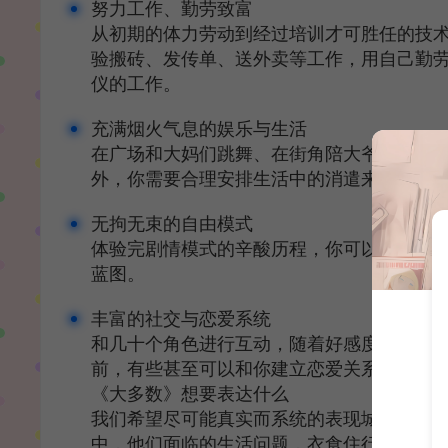
努力工作、勤劳致富
从初期的体力劳动到经过培训才可胜任的技
验搬砖、发传单、送外卖等工作，用自己勤
仪的工作。
充满烟火气息的娱乐与生活
在广场和大妈们跳舞、在街角陪大爷下棋、
外，你需要合理安排生活中的消遣来调整情
无拘无束的自由模式
体验完剧情模式的辛酸历程，你可以在自由
蓝图。
丰富的社交与恋爱系统
和几十个角色进行互动，随着好感度的提升
前，有些甚至可以和你建立恋爱关系，一起
《大多数》想要表达什么
我们希望尽可能真实而系统的表现城市中蓝
中，他们面临的生活问题，衣食住行。以及