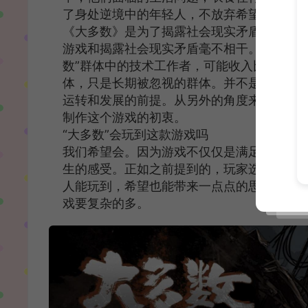
了身处逆境中的年轻人，不放弃希望，逐步
《大多数》是为了揭露社会现实矛盾吗
游戏和揭露社会现实矛盾毫不相干。产生这种
数”群体中的技术工作者，可能收入比他们想
体，只是长期被忽视的群体。并不是社会的
运转和发展的前提。从另外的角度来说，增
制作这个游戏的初衷。
“大多数”会玩到这款游戏吗
我们希望会。因为游戏不仅仅是满足一部分人
生的感受。正如之前提到的，玩家选择工作的
人能玩到，希望也能带来一点点的思路。但
戏要复杂的多。