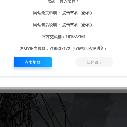
感谢一路的陪伴！
走出困境的过程。
网站免责申明：
点击查看（必看）
想法的人，都是对“大多数”群体的不了解。而事实上，“
网站售后说明：
点击查看（必看）
象得要高很多，生活也比他们想象得要幸福很多。城市蓝
底层或矛盾所在。相反，他们是社会的中坚力量，是整个
官方交流群：161077161
加这部分文艺作品的比例，有助于解决信息隔阂。这也是
终身VIP专属群：718837172（仅限终身VIP进入）
的好奇，也对身处“大多数”群体的人有一种跳脱出来审
点击加群
我知道了
权衡过程，也是真实生活中选择工作的过程。如果“大多
这也只是我们制作组的天真且美好的心愿，因为生活毕竟