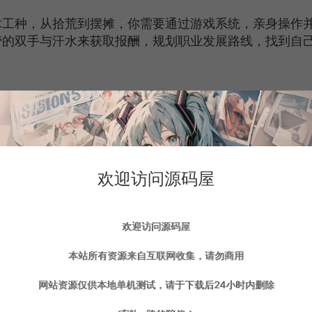
术工种，从拾荒到摆摊，你需要通过游戏系统，亲身操作
劳的双手与汗水来获取报酬，规划职业发展路线，找到自
在网吧里激情四溢、在书店里忘记自我，除了忙碌的工作
绪。
模式中，用自己独到的决策眼光和管理能力，规划人生发
欢迎访问源码屋
欢迎访问源码屋
，那些隐藏在人们身后不为人知的故事将一一展现在你的
过上人人羡慕的现充生活。
本站所有资源来自互联网收集，请勿商用
网站资源仅供本地单机测试，请于下载后24小时内删除
领群体的生活。从纯体力工作到技术工作。在这个成长过
一些取材于真实生活的故事。而游戏中的剧本模式，则是