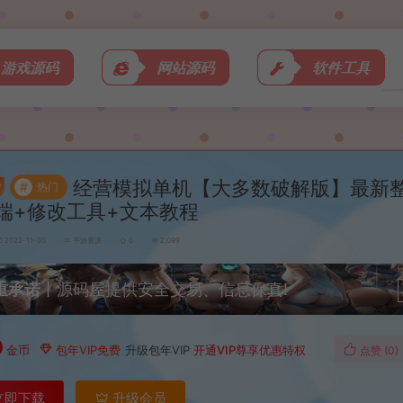
游戏源码
网站源码
软件工具
经营模拟单机【大多数破解版】最新整
#
热门
端+修改工具+文本教程
2022-11-30
手游资源
0
2,099
重承诺
丨源码屋提供安全交易、信息保真!
0
金币
包年VIP免费
升级包年VIP
开通VIP尊享优惠特权
点赞 (
0
)
立即下载
升级会员