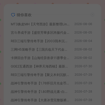
猜你喜欢
MT3换皮MH【天穹西游】最新整理Linux手工服务端+安卓苹果双端+GM后台+详细搭建教程+全套源码+视频教程
2026-08-06
宫斗养成手游【盛世芳華多区跨服代金券本地优化版】最新整理单机一键即玩端+Linux手工服务端+CDK授权后台+安卓+详细搭建教程
2026-08-05
RED三端引擎传奇手游【2003我本沉默】最新整理Win系服务端+安卓苹果PC三端+详细搭建教程
2026-08-04
三网H5策略手游【三国兵临天下代金券内购七合修复版】最新整理单机一键即玩镜像端+Linux手工服务端+管理后台+GM授权后台+简易安卓客户端+详细搭建教程+视频教程
2026-08-02
卡牌回合手游【山海经异兽录11赛季全人物代金券内购版】最新整理WIN系服务端+授权GM后台+管理后台+热更修改工具+安卓+详细搭建教程
2026-08-02
GGE2互通西游【神界天海西柚】最新整理Win系服务端+安卓苹果PC三端+内置GM工具+全套源码+详细搭建教程+视频教程
2026-07-30
RED三端引擎传奇手游【聚义木剑沉默高仿嘟嘟沉默】最新整理Win系服务端+安卓苹果PC三端+详细搭建教程
2026-07-29
战神引擎传奇手游【1.76怀旧月光金币版】最新整理Win系复古服务端+安卓苹果双端+GM授权物品后台+详细搭建教程
2026-07-29
战神引擎传奇手游【1.80野战元素-白猪7.2免授权】最新整理Win系特色服务端+安卓+GM授权物品后台+详细搭建教程
2026-07-28
战神引擎传奇手游【大唐冰雪完整版裤衩7.0免授权】最新整理Win系特色服务端+GM授权后台+安卓苹果双端+详细搭建教程
2026-07-28