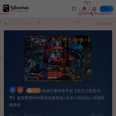
登录
首页
手游资源
正文
我要投稿
战神引擎传奇手游【焚天之怒第16
#
热门
季】最新整理WIN系特色服务端+安卓+GM后台+详细搭
建教程
波少
2022-11-17
2,821