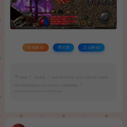
收藏 (0)
打赏
点赞 (
0
)
源码屋
手游资源
战神引擎传奇手游【焚天之怒第16季】最新整
理WIN系特色服务端+安卓+GM后台+详细搭建教程
https://wd.51boshao.vip/14673/syym/