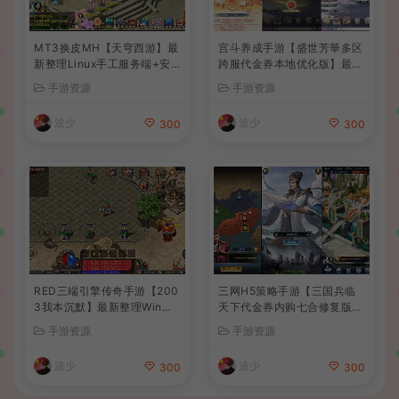
MT3换皮MH【天穹西游】最
宫斗养成手游【盛世芳華多区
新整理Linux手工服务端+安
跨服代金券本地优化版】最新
卓苹果双端+GM后台+详细搭
整理单机一键即玩端+Linux
手游资源
手游资源
建教程+全套源码+视频教程
手工服务端+CDK授权后台
+安卓+详细搭建教程
波少
波少
300
300
RED三端引擎传奇手游【200
三网H5策略手游【三国兵临
3我本沉默】最新整理Win系
天下代金券内购七合修复版】
服务端+安卓苹果PC三端+详
最新整理单机一键即玩镜像端
手游资源
手游资源
细搭建教程
+Linux手工服务端+管理后台
+GM授权后台+简易安卓客户
波少
波少
300
300
端+详细搭建教程+视频教程