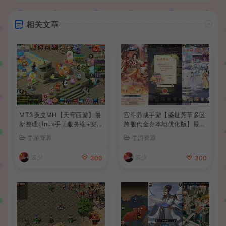
相关文章
MT3换皮MH【天穹西游】最
宫斗养成手游【盛世芳華多区
新整理Linux手工服务端+安
跨服代金券本地优化版】最新
卓苹果双端+GM后台+详细搭
整理单机一键即玩端+Linux
手游资源
手游资源
建教程+全套源码+视频教程
手工服务端+CDK授权后台
+安卓+详细搭建教程
波少
波少
300
300