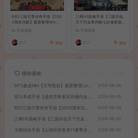
RED三端引擎传奇手游【200
三网H5策略手游【三国兵临
3我本沉默】最新整理Win系
天下代金券内购七合修复版】
服务端+安卓苹果PC三端+详
最新整理单机一键即玩镜像端
手游资源
手游资源
细搭建教程
+Linux手工服务端+管理后台
+GM授权后台+简易安卓客户
波少
波少
300
300
端+详细搭建教程+视频教程
猜你喜欢
MT3换皮MH【天穹西游】最新整理Linux手工服务端+安卓苹果双端+GM后台+详细搭建教程+全套源码+视频教程
2026-08-06
宫斗养成手游【盛世芳華多区跨服代金券本地优化版】最新整理单机一键即玩端+Linux手工服务端+CDK授权后台+安卓+详细搭建教程
2026-08-05
RED三端引擎传奇手游【2003我本沉默】最新整理Win系服务端+安卓苹果PC三端+详细搭建教程
2026-08-04
三网H5策略手游【三国兵临天下代金券内购七合修复版】最新整理单机一键即玩镜像端+Linux手工服务端+管理后台+GM授权后台+简易安卓客户端+详细搭建教程+视频教程
2026-08-02
卡牌回合手游【山海经异兽录11赛季全人物代金券内购版】最新整理WIN系服务端+授权GM后台+管理后台+热更修改工具+安卓+详细搭建教程
2026-08-02