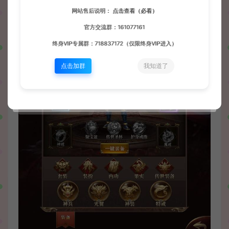
网站售后说明：
点击查看（必看）
官方交流群：161077161
终身VIP专属群：718837172（仅限终身VIP进入）
点击加群
我知道了