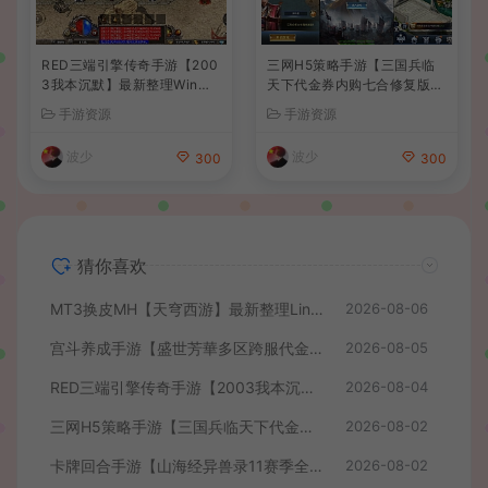
RED三端引擎传奇手游【200
三网H5策略手游【三国兵临
3我本沉默】最新整理Win系
天下代金券内购七合修复版】
服务端+安卓苹果PC三端+详
最新整理单机一键即玩镜像端
手游资源
手游资源
细搭建教程
+Linux手工服务端+管理后台
+GM授权后台+简易安卓客户
波少
波少
300
300
端+详细搭建教程+视频教程
猜你喜欢
MT3换皮MH【天穹西游】最新整理Linux手工服务端+安卓苹果双端+GM后台+详细搭建教程+全套源码+视频教程
2026-08-06
宫斗养成手游【盛世芳華多区跨服代金券本地优化版】最新整理单机一键即玩端+Linux手工服务端+CDK授权后台+安卓+详细搭建教程
2026-08-05
RED三端引擎传奇手游【2003我本沉默】最新整理Win系服务端+安卓苹果PC三端+详细搭建教程
2026-08-04
三网H5策略手游【三国兵临天下代金券内购七合修复版】最新整理单机一键即玩镜像端+Linux手工服务端+管理后台+GM授权后台+简易安卓客户端+详细搭建教程+视频教程
2026-08-02
卡牌回合手游【山海经异兽录11赛季全人物代金券内购版】最新整理WIN系服务端+授权GM后台+管理后台+热更修改工具+安卓+详细搭建教程
2026-08-02