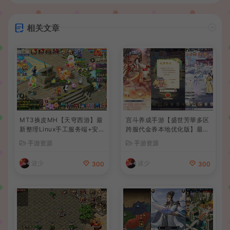
相关文章
MT3换皮MH【天穹西游】最
宫斗养成手游【盛世芳華多区
新整理Linux手工服务端+安
跨服代金券本地优化版】最新
卓苹果双端+GM后台+详细搭
整理单机一键即玩端+Linux
手游资源
手游资源
建教程+全套源码+视频教程
手工服务端+CDK授权后台
+安卓+详细搭建教程
波少
波少
300
300