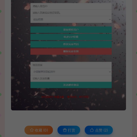
收藏 (0)
打赏
点赞 (
2
)