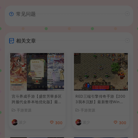
常见问题
相关文章
宫斗养成手游【盛世芳華多区
RED三端引擎传奇手游【200
跨服代金券本地优化版】最新
3我本沉默】最新整理Win系
整理单机一键即玩端+Linux
服务端+安卓苹果PC三端+详
手游资源
手游资源
手工服务端+CDK授权后台
细搭建教程
+安卓+详细搭建教程
波少
波少
300
300