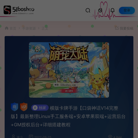
登录
首页
手游资源
正文
我要投稿
横版卡牌手游【口袋神话V14完整
#
独家
版】最新整理Linux手工服务端+安卓苹果双端+运营后台
+GM授权后台+详细搭建教程
波少
2022-09-25
4,844