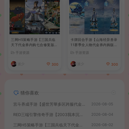
三网H5策略手游【三国兵临
卡牌回合手游【山海经异兽录
天下代金券内购七合修复版】
11赛季全人物代金券内购版】
最新整理单机一键即玩镜像端
最新整理WIN系服务端+授权
手游资源
手游资源
+Linux手工服务端+管理后台
GM后台+管理后台+热更修改
+GM授权后台+简易安卓客户
工具+安卓+详细搭建教程
波少
波少
300
300
端+详细搭建教程+视频教程
猜你喜欢
宫斗养成手游【盛世芳華多区跨服代金券本地优化版】最新整理单机一键即玩端+Linux手工服务端+CDK授权后台+安卓+详细搭建教程
2026-08-05
RED三端引擎传奇手游【2003我本沉默】最新整理Win系服务端+安卓苹果PC三端+详细搭建教程
2026-08-04
三网H5策略手游【三国兵临天下代金券内购七合修复版】最新整理单机一键即玩镜像端+Linux手工服务端+管理后台+GM授权后台+简易安卓客户端+详细搭建教程+视频教程
2026-08-02