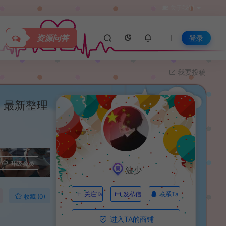
关于我们
资源问答
登录
我要投稿
】最新整理
升级会员
波少
联系Ta
关注Ta
发私信
收藏 (0)
进入TA的商铺