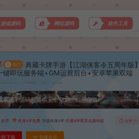
游戏源码
网站源码
软件工具
典藏卡牌手游【江湖侠客令五周年版
#
热门
n一键即玩服务端+GM运营后台+安卓苹果双端
2022-08-24
手游资源
0
3,836
重承诺
丨源码屋提供安全交易、信息保真!
0
金币
终身VIP免费
升级终身VIP
开通VIP尊享优惠特权
点赞 (
1
)
立即下载
升级会员