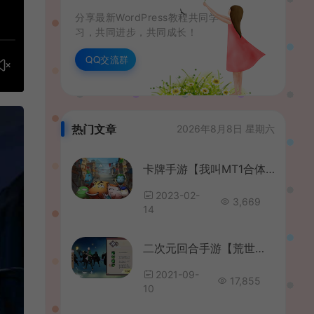
分享最新WordPress教程共同学
习，共同进步，共同成长！
QQ交流群
热门文章
2026年8月8日 星期六
卡牌手游【我叫MT1合体卡版本】最新整理单机一键即玩镜像服务端+Linux手工服务端+安卓+GM后台+详细搭建教程
2023-02-
3,669
14
二次元回合手游【荒世的传说】最新整理单机一键既玩服务端+Linux手工服务端+多功能JAVA后台+安卓苹果双端
2021-09-
17,855
10