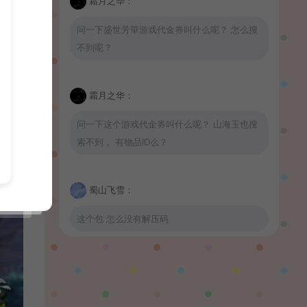
霜月之华：
问一下盛世芳華游戏代金券叫什么呢？ 怎么搜
不到呢？
霜月之华：
问一下这个游戏代金券叫什么呢？ 山海玉也搜
索不到， 有物品ID么？
蜀山飞雪：
这个包 怎么没有解压码
波少：
山海玉