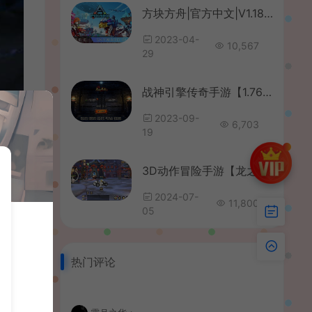
方块方舟|官方中文|V1.181-未来都市|安装即撸|
2023-04-
10,567
29
战神引擎传奇手游【1.76江山复古王者终极金币版白猪3】最新整理Win系复古服务端+安卓苹果双端+GM授权物品后台+详细搭建教程
2023-09-
6,703
19
3D动作冒险手游【龙之谷之飓风龙仿官版】最新整理单机一键即玩镜像端+Linux手工服务端+安卓苹果双端+多区+GM后台+详细搭建教程
2024-07-
11,800
05
热门评论