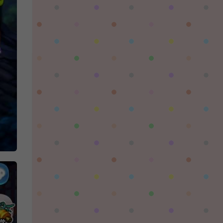
陌✨离殇：
问一下这个游戏代金券叫什么呢？GM后台搜不
到啊