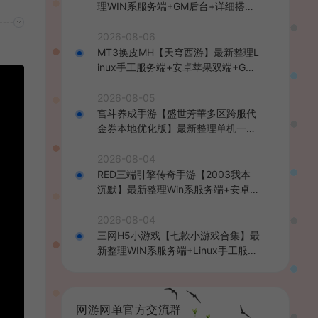
理WIN系服务端+GM后台+详细搭建
教程
2026-08-06
MT3换皮MH【天穹西游】最新整理L
inux手工服务端+安卓苹果双端+GM
后台+详细搭建教程+全套源码+视频
教程
2026-08-05
宫斗养成手游【盛世芳華多区跨服代
金券本地优化版】最新整理单机一键
即玩端+Linux手工服务端+CDK授权
后台+安卓+详细搭建教程
2026-08-04
RED三端引擎传奇手游【2003我本
沉默】最新整理Win系服务端+安卓苹
果PC三端+详细搭建教程
2026-08-04
三网H5小游戏【七款小游戏合集】最
新整理WIN系服务端+Linux手工服务
端+详细搭建教程
网游网单官方交流群