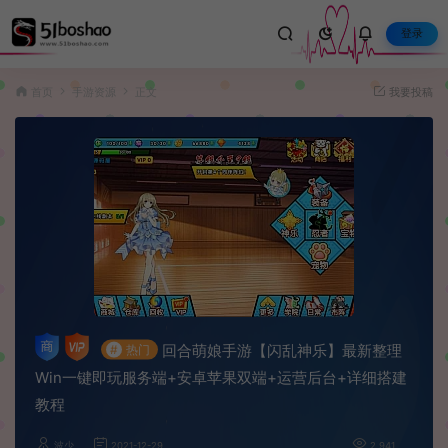
登录
首页
手游资源
正文
我要投稿
回合萌娘手游【闪乱神乐】最新整理
#
热门
Win一键即玩服务端+安卓苹果双端+运营后台+详细搭建
教程
波少
2021-12-29
2,941