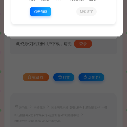
点击加群
我知道了
资源下载
此资源仅限注册用户下载，请先
登录
收藏 (3)
打赏
点赞 (
1
)
源码屋
手游资源
回合萌娘手游【闪乱神乐】最新整理Win一键
即玩服务端+安卓苹果双端+运营后台+详细搭建教程
https://wd.51boshao.vip/5958/syym/