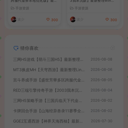
跨服代金券本地优化版】最新
3我本沉默】最新整理Win系
整理单机一键即玩端+Linux
服务端+安卓苹果PC三端+详
手游资源
手游资源
手工服务端+CDK授权后台
细搭建教程
+安卓+详细搭建教程
波少
波少
300
300
猜你喜欢
三网H5游戏【萌斗三国H5】最新整理WIN系服务端+GM后台+详细搭建教程
2026-08-08
MT3换皮MH【天穹西游】最新整理Linux手工服务端+安卓苹果双端+GM后台+详细搭建教程+全套源码+视频教程
2026-08-06
宫斗养成手游【盛世芳華多区跨服代金券本地优化版】最新整理单机一键即玩端+Linux手工服务端+CDK授权后台+安卓+详细搭建教程
2026-08-05
RED三端引擎传奇手游【2003我本沉默】最新整理Win系服务端+安卓苹果PC三端+详细搭建教程
2026-08-04
三网H5策略手游【三国兵临天下代金券内购七合修复版】最新整理单机一键即玩镜像端+Linux手工服务端+管理后台+GM授权后台+简易安卓客户端+详细搭建教程+视频教程
2026-08-02
卡牌回合手游【山海经异兽录11赛季全人物代金券内购版】最新整理WIN系服务端+授权GM后台+管理后台+热更修改工具+安卓+详细搭建教程
2026-08-02
GGE2互通西游【神界天海西柚】最新整理Win系服务端+安卓苹果PC三端+内置GM工具+全套源码+详细搭建教程+视频教程
2026-07-30