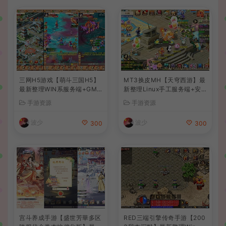
三网H5游戏【萌斗三国H5】
MT3换皮MH【天穹西游】最
最新整理WIN系服务端+GM
新整理Linux手工服务端+安
后台+详细搭建教程
卓苹果双端+GM后台+详细搭
手游资源
手游资源
建教程+全套源码+视频教程
波少
波少
300
300
宫斗养成手游【盛世芳華多区
RED三端引擎传奇手游【200