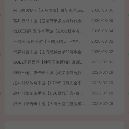
MT3换皮MH【天穹西游】最新整理Linux手工服务端+安卓苹果双端+GM后台+详细搭建教程+全套源码+视频教程
2026-08-06
宫斗养成手游【盛世芳華多区跨服代金券本地优化版】最新整理单机一键即玩端+Linux手工服务端+CDK授权后台+安卓+详细搭建教程
2026-08-05
RED三端引擎传奇手游【2003我本沉默】最新整理Win系服务端+安卓苹果PC三端+详细搭建教程
2026-08-04
三网H5策略手游【三国兵临天下代金券内购七合修复版】最新整理单机一键即玩镜像端+Linux手工服务端+管理后台+GM授权后台+简易安卓客户端+详细搭建教程+视频教程
2026-08-02
卡牌回合手游【山海经异兽录11赛季全人物代金券内购版】最新整理WIN系服务端+授权GM后台+管理后台+热更修改工具+安卓+详细搭建教程
2026-08-02
GGE2互通西游【神界天海西柚】最新整理Win系服务端+安卓苹果PC三端+内置GM工具+全套源码+详细搭建教程+视频教程
2026-07-30
RED三端引擎传奇手游【聚义木剑沉默高仿嘟嘟沉默】最新整理Win系服务端+安卓苹果PC三端+详细搭建教程
2026-07-29
战神引擎传奇手游【1.76怀旧月光金币版】最新整理Win系复古服务端+安卓苹果双端+GM授权物品后台+详细搭建教程
2026-07-29
战神引擎传奇手游【1.80野战元素-白猪7.2免授权】最新整理Win系特色服务端+安卓+GM授权物品后台+详细搭建教程
2026-07-28
战神引擎传奇手游【大唐冰雪完整版裤衩7.0免授权】最新整理Win系特色服务端+GM授权后台+安卓苹果双端+详细搭建教程
2026-07-28