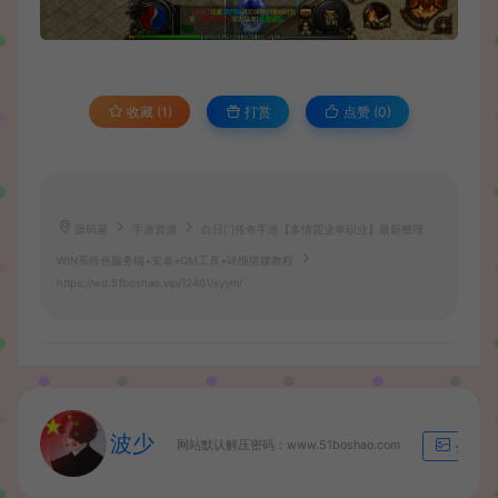
收藏 (1)
打赏
点赞 (
0
)
源码屋
手游资源
白日门传奇手游【多情霸业单职业】最新整理
WIN系特色服务端+安卓+GM工具+详细搭建教程
https://wd.51boshao.vip/12401/syym/
波少
网站默认解压密码：www.51boshao.com
生成海