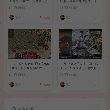
新整理Linux手工服务端+安
跨服代金券本地优化版】最新
卓苹果双端+GM后台+详细搭
整理单机一键即玩端+Linux
手游资源
手游资源
建教程+全套源码+视频教程
手工服务端+CDK授权后台
+安卓+详细搭建教程
波少
波少
300
300
RED三端引擎传奇手游【200
三网H5策略手游【三国兵临
3我本沉默】最新整理Win系
天下代金券内购七合修复版】
服务端+安卓苹果PC三端+详
最新整理单机一键即玩镜像端
手游资源
手游资源
细搭建教程
+Linux手工服务端+管理后台
+GM授权后台+简易安卓客户
波少
波少
300
300
端+详细搭建教程+视频教程
猜你喜欢