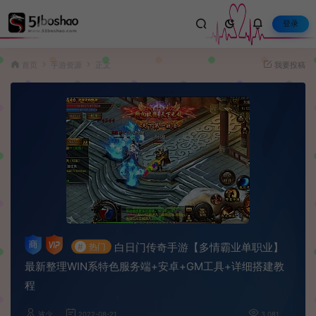
登录
首页
手游资源
正文
我要投稿
白日门传奇手游【多情霸业单职业】
#
热门
最新整理WIN系特色服务端+安卓+GM工具+详细搭建教
程
波少
2022-08-21
3,081