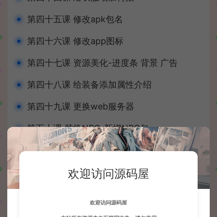
第四十五课 修改apk包名
第四十六课 修改app图标
第四十七课 资源美化-进度条 背景 广告
第四十八课 给装备添加属性介绍
第四十九课 更换web服务器
第五十课 替换NPC-新增NPC包
第五十一课 替换NPC-原包内替换不等素材
数量
欢迎访问源码屋
第五十二课 任意设置安全区大小及位置
欢迎访问源码屋
第五十三课 替换安全区光标图案