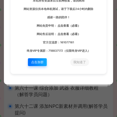
本站所有资源来自互联网收集，请勿商用
第五十四课 解决 此角色已删除 问题
网站资源仅供本地单机测试，请于下载后24小时内删除
第五十五课 添加小地图解决地图卡顿
感谢一路的陪伴！
网站免责申明：
点击查看（必看）
第五十六课 替换称号素材
网站售后说明：
点击查看（必看）
第五十七课 局域网架设
官方交流群：161077161
终身VIP专属群：718837172（仅限终身VIP进入）
第五十八课 添加卧龙人形怪 土城
点击加群
我知道了
第五十九课 卧龙人形怪爆率修改
第六十课 卧龙人形怪 挖宝
第六十一课 综合添加 武器 衣服详细教程
（解答学员问题）
第六十二课 添加NPC新素材并调用(解答学员
提问)