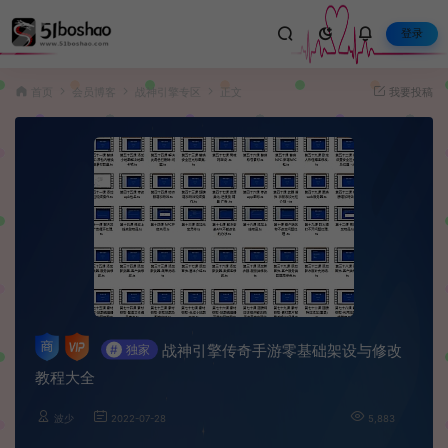
登录
首页
会员博客
战神引擎专区
正文
我要投稿
战神引擎传奇手游零基础架设与修改
#
独家
教程大全
波少
2022-07-28
5,883