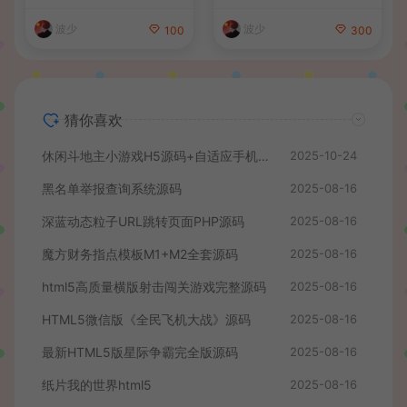
波少
波少
100
300
猜你喜欢
休闲斗地主小游戏H5源码+自适应手机端+管理后台
2025-10-24
黑名单举报查询系统源码
2025-08-16
深蓝动态粒子URL跳转页面PHP源码
2025-08-16
魔方财务指点模板M1+M2全套源码
2025-08-16
html5高质量横版射击闯关游戏完整源码
2025-08-16
HTML5微信版《全民飞机大战》源码
2025-08-16
最新HTML5版星际争霸完全版源码
2025-08-16
纸片我的世界html5
2025-08-16