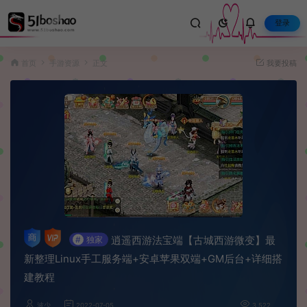
登录
首页
手游资源
正文
我要投稿
逍遥西游法宝端【古城西游微变】最
#
独家
新整理Linux手工服务端+安卓苹果双端+GM后台+详细搭
建教程
波少
2022-07-05
3,522