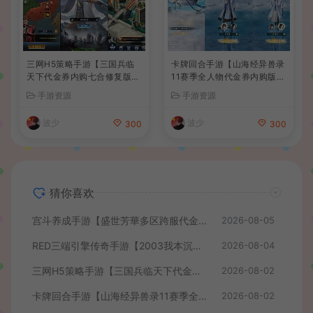
三网H5策略手游【三国兵临
卡牌回合手游【山海经异兽录
天下代金券内购七合修复版】
11赛季全人物代金券内购版】
最新整理单机一键即玩镜像端
最新整理WIN系服务端+授权
手游资源
手游资源
+Linux手工服务端+管理后台
GM后台+管理后台+热更修改
+GM授权后台+简易安卓客户
工具+安卓+详细搭建教程
波少
波少
300
300
端+详细搭建教程+视频教程
猜你喜欢
宫斗养成手游【盛世芳華多区跨服代金券本地优化版】最新整理单机一键即玩端+Linux手工服务端+CDK授权后台+安卓+详细搭建教程
2026-08-05
RED三端引擎传奇手游【2003我本沉默】最新整理Win系服务端+安卓苹果PC三端+详细搭建教程
2026-08-04
三网H5策略手游【三国兵临天下代金券内购七合修复版】最新整理单机一键即玩镜像端+Linux手工服务端+管理后台+GM授权后台+简易安卓客户端+详细搭建教程+视频教程
2026-08-02
卡牌回合手游【山海经异兽录11赛季全人物代金券内购版】最新整理WIN系服务端+授权GM后台+管理后台+热更修改工具+安卓+详细搭建教程
2026-08-02