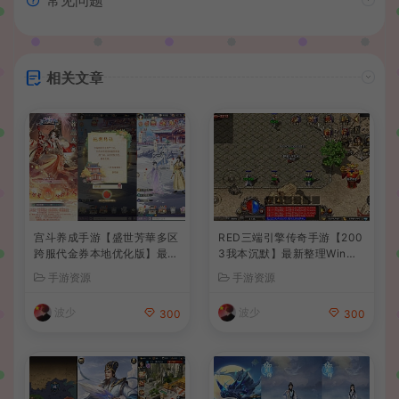
相关文章
宫斗养成手游【盛世芳華多区
RED三端引擎传奇手游【200
跨服代金券本地优化版】最新
3我本沉默】最新整理Win系
整理单机一键即玩端+Linux
服务端+安卓苹果PC三端+详
手游资源
手游资源
手工服务端+CDK授权后台
细搭建教程
+安卓+详细搭建教程
波少
波少
300
300