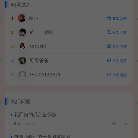
知识达人
波少
1
8 次回答
a''ゞゞ顾风
2
3 次回答
satoshi
3
2 次回答
可可爸爸
4
2 次回答
16772932871
5
2 次回答
热门问题
轮回契约后台怎么修
2022-05-21
2,088
来自小狐仙的一条测试提问