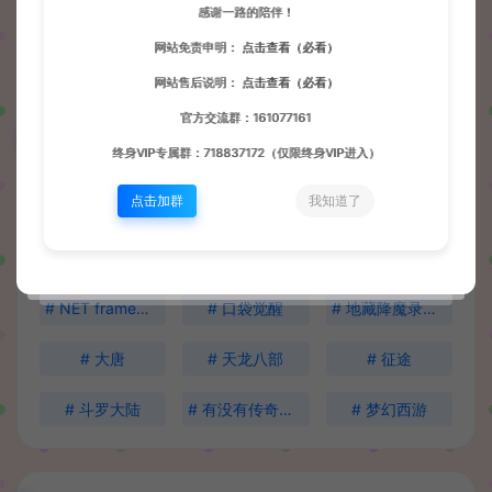
感谢一路的陪伴！
我的提问
网站免责申明：
点击查看（必看）
网站售后说明：
点击查看（必看）
官方交流群：161077161
搜索问题
终身VIP专属群：718837172（仅限终身VIP进入）
点击加群
我知道了
# 1
# dnf手游无法登录
# mt3梦幻的开合区教程
# NET framework 3.0 安装不了
# 口袋觉醒
# 地藏降魔录什么时候出版本
# 大唐
# 天龙八部
# 征途
# 斗罗大陆
# 有没有传奇世界的端？
# 梦幻西游