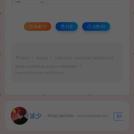
收藏 (1)
打赏
点赞 (
0
)
源码屋
手游资源
卡牌回合手游【名侦探柯南】最新整理WIN系
服务端+安卓苹果双端+运营后台+详细搭建教程
https://wd.51boshao.vip/9932/syym/
波少
网站默认解压密码：www.51boshao.com
生成海