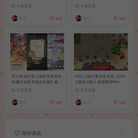
后台+详细搭建教程
卓苹果双端+GM后台+详细搭
手游资源
手游资源
建教程+全套源码+视频教程
波少
波少
300
300
宫斗养成手游【盛世芳華多区
RED三端引擎传奇手游【200
跨服代金券本地优化版】最新
3我本沉默】最新整理Win系
整理单机一键即玩端+Linux
服务端+安卓苹果PC三端+详
手游资源
手游资源
手工服务端+CDK授权后台
细搭建教程
+安卓+详细搭建教程
波少
波少
300
300
猜你喜欢