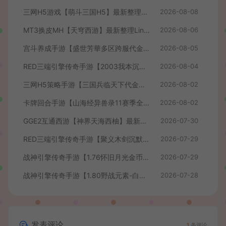
三网H5游戏【萌斗三国H5】最新整理WIN系服务端+GM后台+详细搭建教程
2026-08-08
MT3换皮MH【天穹西游】最新整理Linux手工服务端+安卓苹果双端+GM后台+详细搭建教程+全套源码+视频教程
2026-08-06
宫斗养成手游【盛世芳華多区跨服代金券本地优化版】最新整理单机一键即玩端+Linux手工服务端+CDK授权后台+安卓+详细搭建教程
2026-08-05
RED三端引擎传奇手游【2003我本沉默】最新整理Win系服务端+安卓苹果PC三端+详细搭建教程
2026-08-04
三网H5策略手游【三国兵临天下代金券内购七合修复版】最新整理单机一键即玩镜像端+Linux手工服务端+管理后台+GM授权后台+简易安卓客户端+详细搭建教程+视频教程
2026-08-02
卡牌回合手游【山海经异兽录11赛季全人物代金券内购版】最新整理WIN系服务端+授权GM后台+管理后台+热更修改工具+安卓+详细搭建教程
2026-08-02
GGE2互通西游【神界天海西柚】最新整理Win系服务端+安卓苹果PC三端+内置GM工具+全套源码+详细搭建教程+视频教程
2026-07-30
RED三端引擎传奇手游【聚义木剑沉默高仿嘟嘟沉默】最新整理Win系服务端+安卓苹果PC三端+详细搭建教程
2026-07-29
战神引擎传奇手游【1.76怀旧月光金币版】最新整理Win系复古服务端+安卓苹果双端+GM授权物品后台+详细搭建教程
2026-07-29
战神引擎传奇手游【1.80野战元素-白猪7.2免授权】最新整理Win系特色服务端+安卓+GM授权物品后台+详细搭建教程
2026-07-28
发表评论
1
条评论