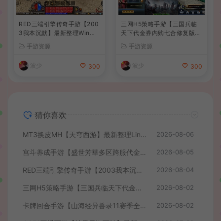
RED三端引擎传奇手游【200
三网H5策略手游【三国兵临
3我本沉默】最新整理Win系
天下代金券内购七合修复版】
服务端+安卓苹果PC三端+详
最新整理单机一键即玩镜像端
手游资源
手游资源
细搭建教程
+Linux手工服务端+管理后台
+GM授权后台+简易安卓客户
波少
波少
300
300
端+详细搭建教程+视频教程
猜你喜欢
MT3换皮MH【天穹西游】最新整理Linux手工服务端+安卓苹果双端+GM后台+详细搭建教程+全套源码+视频教程
2026-08-06
宫斗养成手游【盛世芳華多区跨服代金券本地优化版】最新整理单机一键即玩端+Linux手工服务端+CDK授权后台+安卓+详细搭建教程
2026-08-05
RED三端引擎传奇手游【2003我本沉默】最新整理Win系服务端+安卓苹果PC三端+详细搭建教程
2026-08-04
三网H5策略手游【三国兵临天下代金券内购七合修复版】最新整理单机一键即玩镜像端+Linux手工服务端+管理后台+GM授权后台+简易安卓客户端+详细搭建教程+视频教程
2026-08-02
卡牌回合手游【山海经异兽录11赛季全人物代金券内购版】最新整理WIN系服务端+授权GM后台+管理后台+热更修改工具+安卓+详细搭建教程
2026-08-02