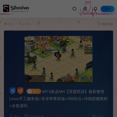
登录
首页
手游资源
正文
我要投稿
MT3换皮MH【雷霆西游】最新整理
#
热门
Linux手工服务端+安卓苹果双端+GM后台+详细搭建教程
+全套源码
波少
2023-09-28
4,210