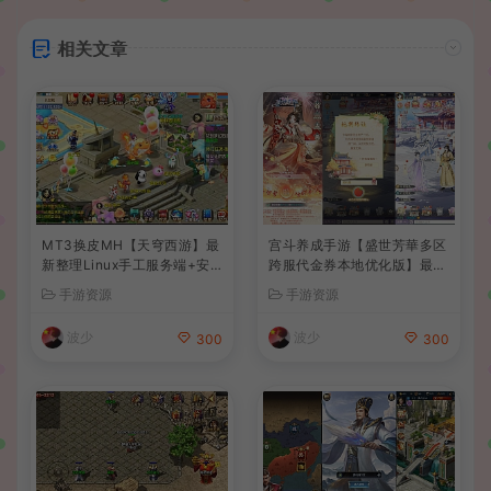
相关文章
MT3换皮MH【天穹西游】最
宫斗养成手游【盛世芳華多区
新整理Linux手工服务端+安
跨服代金券本地优化版】最新
卓苹果双端+GM后台+详细搭
整理单机一键即玩端+Linux
手游资源
手游资源
建教程+全套源码+视频教程
手工服务端+CDK授权后台
+安卓+详细搭建教程
波少
波少
300
300