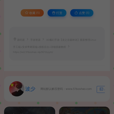
收藏 (1)
打赏
点赞 (
1
)
源码屋
手游资源
3D魔幻手游【龙之谷森林龙】最新整理Linux
手工端+安卓苹果双端+授权后台+详细搭建教程
https://wd.51boshao.vip/921/syym/
波少
网站默认解压密码：www.51boshao.com
生成海