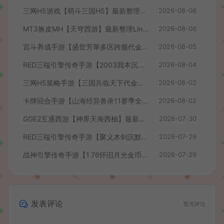
三网H5游戏【萌斗三国H5】最新整理WIN系服务端+GM后台+详细搭建教程
2026-08-08
MT3换皮MH【天穹西游】最新整理Linux手工服务端+安卓苹果双端+GM后台+详细搭建教程+全套源码+视频教程
2026-08-06
宫斗养成手游【盛世芳華多区跨服代金券本地优化版】最新整理单机一键即玩端+Linux手工服务端+CDK授权后台+安卓+详细搭建教程
2026-08-05
RED三端引擎传奇手游【2003我本沉默】最新整理Win系服务端+安卓苹果PC三端+详细搭建教程
2026-08-04
三网H5策略手游【三国兵临天下代金券内购七合修复版】最新整理单机一键即玩镜像端+Linux手工服务端+管理后台+GM授权后台+简易安卓客户端+详细搭建教程+视频教程
2026-08-02
卡牌回合手游【山海经异兽录11赛季全人物代金券内购版】最新整理WIN系服务端+授权GM后台+管理后台+热更修改工具+安卓+详细搭建教程
2026-08-02
GGE2互通西游【神界天海西柚】最新整理Win系服务端+安卓苹果PC三端+内置GM工具+全套源码+详细搭建教程+视频教程
2026-07-30
RED三端引擎传奇手游【聚义木剑沉默高仿嘟嘟沉默】最新整理Win系服务端+安卓苹果PC三端+详细搭建教程
2026-07-29
战神引擎传奇手游【1.76怀旧月光金币版】最新整理Win系复古服务端+安卓苹果双端+GM授权物品后台+详细搭建教程
2026-07-29
发表评论
暂无评论