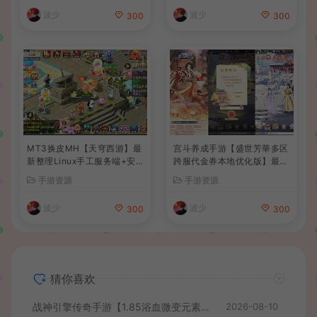
搭建教程
波少
波少
300
300
MT3换皮MH【天穹西游】最
宫斗养成手游【盛世芳華多区
新整理Linux手工服务端+安
跨服代金券本地优化版】最新
卓苹果双端+GM后台+详细搭
整理单机一键即玩端+Linux
手游资源
手游资源
建教程+全套源码+视频教程
手工服务端+CDK授权后台
+安卓+详细搭建教程
波少
波少
300
300
猜你喜欢
战神引擎传奇手游【1.85浴血微变元素三大陆-白猪3】最新整理Win系复古服务端+安卓苹果双端+GM授权后台+详细搭建教程
2026-08-10