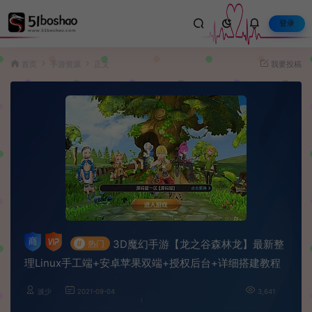
登录
首页
手游资源
正文
我要投稿
3D魔幻手游【龙之谷森林龙】最新整
#
热门
理Linux手工端+安卓苹果双端+授权后台+详细搭建教程
波少
2021-09-04
3,641