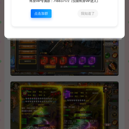
终身VIP专属群：718837172（仅限终身VIP进入）
点击加群
我知道了