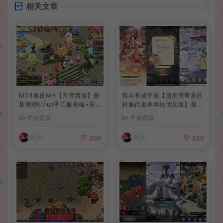
相关文章
MT3换皮MH【天穹西游】最
宫斗养成手游【盛世芳華多区
新整理Linux手工服务端+安
跨服代金券本地优化版】最新
卓苹果双端+GM后台+详细搭
整理单机一键即玩端+Linux
手游资源
手游资源
建教程+全套源码+视频教程
手工服务端+CDK授权后台
+安卓+详细搭建教程
波少
波少
300
300