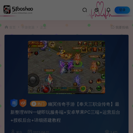
登录
首页
手游资源
正文
我要投稿
幽冥传奇手游【奉天三职业传奇】最
#
热门
新整理WIN一键即玩服务端+安卓苹果PC三端+运营后台
+授权后台+详细搭建教程
波少
2022-04-12
3,471