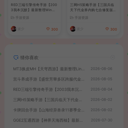
RED三端引擎传奇手游【200
三网H5策略手游【三国兵临
3我本沉默】最新整理Win系
天下代金券内购七合修复版】
服务端+安卓苹果PC三端+详
最新整理单机一键即玩镜像端
手游资源
手游资源
细搭建教程
+Linux手工服务端+管理后台
+GM授权后台+简易安卓客户
波少
波少
300
300
端+详细搭建教程+视频教程
猜你喜欢
MT3换皮MH【天穹西游】最新整理Linux手工服务端+安卓苹果双端+GM后台+详细搭建教程+全套源码+视频教程
2026-08-06
宫斗养成手游【盛世芳華多区跨服代金券本地优化版】最新整理单机一键即玩端+Linux手工服务端+CDK授权后台+安卓+详细搭建教程
2026-08-05
RED三端引擎传奇手游【2003我本沉默】最新整理Win系服务端+安卓苹果PC三端+详细搭建教程
2026-08-04
三网H5策略手游【三国兵临天下代金券内购七合修复版】最新整理单机一键即玩镜像端+Linux手工服务端+管理后台+GM授权后台+简易安卓客户端+详细搭建教程+视频教程
2026-08-02
卡牌回合手游【山海经异兽录11赛季全人物代金券内购版】最新整理WIN系服务端+授权GM后台+管理后台+热更修改工具+安卓+详细搭建教程
2026-08-02
GGE2互通西游【神界天海西柚】最新整理Win系服务端+安卓苹果PC三端+内置GM工具+全套源码+详细搭建教程+视频教程
2026-07-30