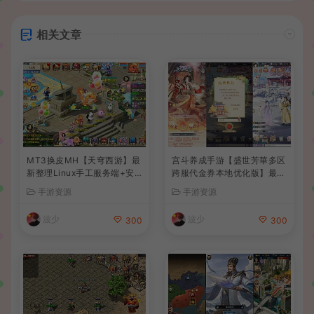
相关文章
MT3换皮MH【天穹西游】最
宫斗养成手游【盛世芳華多区
新整理Linux手工服务端+安
跨服代金券本地优化版】最新
卓苹果双端+GM后台+详细搭
整理单机一键即玩端+Linux
手游资源
手游资源
建教程+全套源码+视频教程
手工服务端+CDK授权后台
+安卓+详细搭建教程
波少
波少
300
300