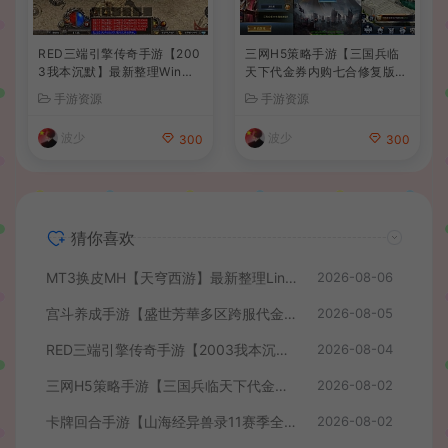
RED三端引擎传奇手游【200
三网H5策略手游【三国兵临
3我本沉默】最新整理Win系
天下代金券内购七合修复版】
服务端+安卓苹果PC三端+详
最新整理单机一键即玩镜像端
手游资源
手游资源
细搭建教程
+Linux手工服务端+管理后台
+GM授权后台+简易安卓客户
波少
波少
300
300
端+详细搭建教程+视频教程
猜你喜欢
MT3换皮MH【天穹西游】最新整理Linux手工服务端+安卓苹果双端+GM后台+详细搭建教程+全套源码+视频教程
2026-08-06
宫斗养成手游【盛世芳華多区跨服代金券本地优化版】最新整理单机一键即玩端+Linux手工服务端+CDK授权后台+安卓+详细搭建教程
2026-08-05
RED三端引擎传奇手游【2003我本沉默】最新整理Win系服务端+安卓苹果PC三端+详细搭建教程
2026-08-04
三网H5策略手游【三国兵临天下代金券内购七合修复版】最新整理单机一键即玩镜像端+Linux手工服务端+管理后台+GM授权后台+简易安卓客户端+详细搭建教程+视频教程
2026-08-02
卡牌回合手游【山海经异兽录11赛季全人物代金券内购版】最新整理WIN系服务端+授权GM后台+管理后台+热更修改工具+安卓+详细搭建教程
2026-08-02