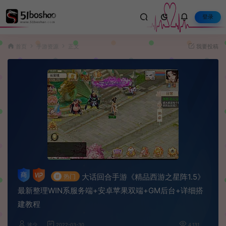
登录
首页
手游资源
正文
我要投稿
大话回合手游《精品西游之星阵1.5》
#
热门
最新整理WIN系服务端+安卓苹果双端+GM后台+详细搭
建教程
波少
2022-03-30
4,131