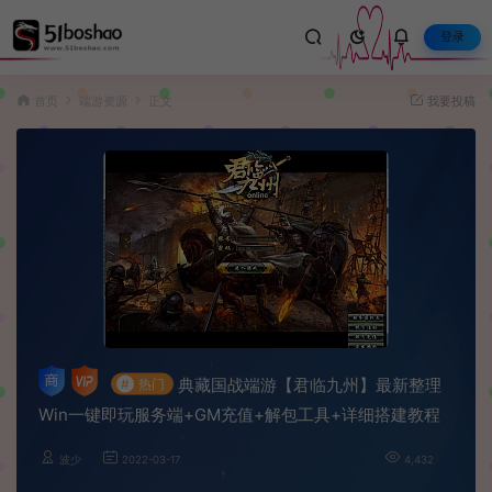
登录
首页
端游资源
正文
我要投稿
典藏国战端游【君临九州】最新整理
#
热门
Win一键即玩服务端+GM充值+解包工具+详细搭建教程
波少
2022-03-17
4,432