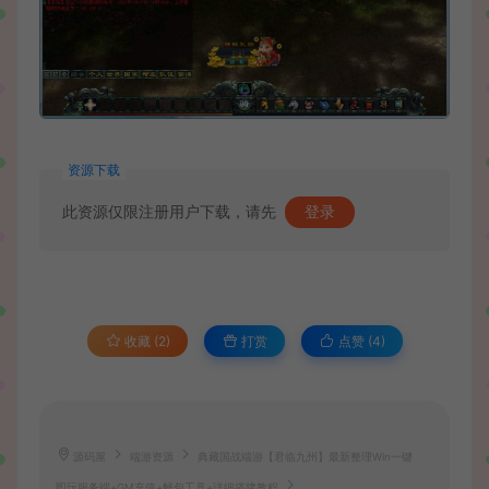
资源下载
此资源仅限注册用户下载，请先
登录
收藏 (2)
打赏
点赞 (
4
)
源码屋
端游资源
典藏国战端游【君临九州】最新整理Win一键
即玩服务端+GM充值+解包工具+详细搭建教程