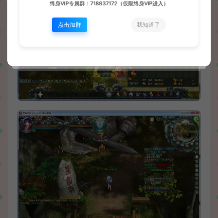
终身VIP专属群：718837172（仅限终身VIP进入）
点击加群
我知道了