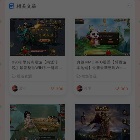
相关文章
996引擎传奇端游【南派传
典藏MMORPG端游【醉西游
说】最新整理WIN系一键即玩
本地端】最新最新整理Win系
单机端+PC客户端+详细搭建
服务端+PC客户端+GM后台
端游资源
端游资源
教程
+详细搭建教程
波少
波少
300
300