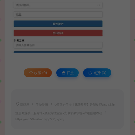
收藏 (0)
打赏
点赞 (
0
)
源码屋
手游资源
Q萌回合手游【飘雪星辰】最新整理Linux本地
注册商业手工服务端+最新宠物宝宝+安卓苹果双端+详细搭建教程
https://wd.51boshao.vip/7291/syym/