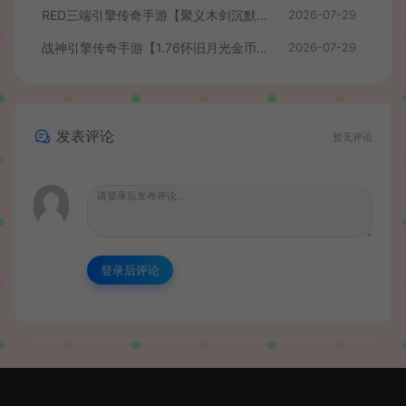
RED三端引擎传奇手游【聚义木剑沉默高仿嘟嘟沉默】最新整理Win系服务端+安卓苹果PC三端+详细搭建教程
2026-07-29
战神引擎传奇手游【1.76怀旧月光金币版】最新整理Win系复古服务端+安卓苹果双端+GM授权物品后台+详细搭建教程
2026-07-29
发表评论
暂无评论
登录后评论