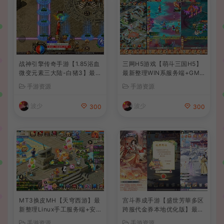
战神引擎传奇手游【1.85浴血
三网H5游戏【萌斗三国H5】
微变元素三大陆-白猪3】最新
最新整理WIN系服务端+GM
整理Win系复古服务端+安卓
后台+详细搭建教程
手游资源
手游资源
苹果双端+GM授权后台+详细
搭建教程
波少
波少
300
300
MT3换皮MH【天穹西游】最
宫斗养成手游【盛世芳華多区
新整理Linux手工服务端+安
跨服代金券本地优化版】最新
卓苹果双端+GM后台+详细搭
整理单机一键即玩端+Linux
手游资源
手游资源