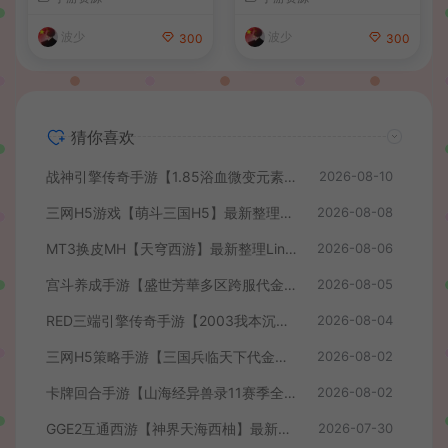
建教程+全套源码+视频教程
手工服务端+CDK授权后台
+安卓+详细搭建教程
波少
波少
300
300
猜你喜欢
战神引擎传奇手游【1.85浴血微变元素三大陆-白猪3】最新整理Win系复古服务端+安卓苹果双端+GM授权后台+详细搭建教程
2026-08-10
三网H5游戏【萌斗三国H5】最新整理WIN系服务端+GM后台+详细搭建教程
2026-08-08
MT3换皮MH【天穹西游】最新整理Linux手工服务端+安卓苹果双端+GM后台+详细搭建教程+全套源码+视频教程
2026-08-06
宫斗养成手游【盛世芳華多区跨服代金券本地优化版】最新整理单机一键即玩端+Linux手工服务端+CDK授权后台+安卓+详细搭建教程
2026-08-05
RED三端引擎传奇手游【2003我本沉默】最新整理Win系服务端+安卓苹果PC三端+详细搭建教程
2026-08-04
三网H5策略手游【三国兵临天下代金券内购七合修复版】最新整理单机一键即玩镜像端+Linux手工服务端+管理后台+GM授权后台+简易安卓客户端+详细搭建教程+视频教程
2026-08-02
卡牌回合手游【山海经异兽录11赛季全人物代金券内购版】最新整理WIN系服务端+授权GM后台+管理后台+热更修改工具+安卓+详细搭建教程
2026-08-02
GGE2互通西游【神界天海西柚】最新整理Win系服务端+安卓苹果PC三端+内置GM工具+全套源码+详细搭建教程+视频教程
2026-07-30