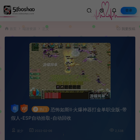
登录
首页
端游资源
正文
我要投稿
恐怖如斯II·火爆神器打金单职业版-带
#
热门
假人-ESP自动拾取-自动回收
波少
2022-02-06
2,538