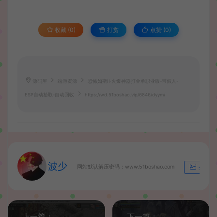
收藏 (0)
打赏
点赞 (
0
)
源码屋
端游资源
恐怖如斯II·火爆神器打金单职业版-带假人-
ESP自动拾取-自动回收
https://wd.51boshao.vip/6846/dyym/
波少
网站默认解压密码：www.51boshao.com
生成海
上一篇：
下一篇：