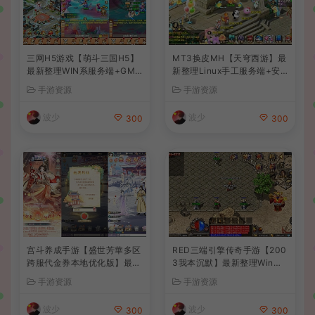
三网H5游戏【萌斗三国H5】
MT3换皮MH【天穹西游】最
最新整理WIN系服务端+GM
新整理Linux手工服务端+安
后台+详细搭建教程
卓苹果双端+GM后台+详细搭
手游资源
手游资源
建教程+全套源码+视频教程
波少
波少
300
300
宫斗养成手游【盛世芳華多区
RED三端引擎传奇手游【200
跨服代金券本地优化版】最新
3我本沉默】最新整理Win系
整理单机一键即玩端+Linux
服务端+安卓苹果PC三端+详
手游资源
手游资源
手工服务端+CDK授权后台
细搭建教程
+安卓+详细搭建教程
波少
波少
300
300