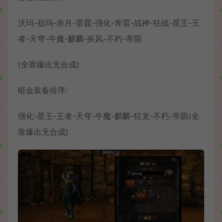
沃玛-祖玛-赤月-雷霆-强化-奔雷-战神-狂战-星王-王
者-天穹-牛魔-麒麟-疾风-不朽-帝陨
(全靠爆出无合成)
暗金装备排序:
强化-星王-王者-天穹-牛魔-麒麟-狂龙-不朽-帝陨(全
靠爆出无合成)