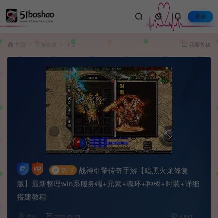
登录
首页
手游资源
正文
我要投稿
战神引擎传奇手游【暗黑火龙修复
#
热门
版】最新整理win系服务端+元素+魂环+种树+时装+详细
搭建教程
波少
2022-01-28
4,845