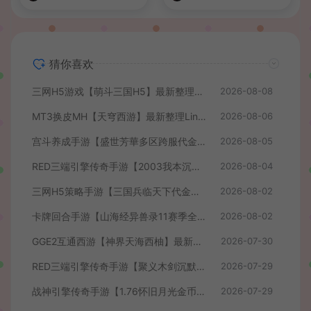
猜你喜欢
三网H5游戏【萌斗三国H5】最新整理WIN系服务端+GM后台+详细搭建教程
2026-08-08
MT3换皮MH【天穹西游】最新整理Linux手工服务端+安卓苹果双端+GM后台+详细搭建教程+全套源码+视频教程
2026-08-06
宫斗养成手游【盛世芳華多区跨服代金券本地优化版】最新整理单机一键即玩端+Linux手工服务端+CDK授权后台+安卓+详细搭建教程
2026-08-05
RED三端引擎传奇手游【2003我本沉默】最新整理Win系服务端+安卓苹果PC三端+详细搭建教程
2026-08-04
三网H5策略手游【三国兵临天下代金券内购七合修复版】最新整理单机一键即玩镜像端+Linux手工服务端+管理后台+GM授权后台+简易安卓客户端+详细搭建教程+视频教程
2026-08-02
卡牌回合手游【山海经异兽录11赛季全人物代金券内购版】最新整理WIN系服务端+授权GM后台+管理后台+热更修改工具+安卓+详细搭建教程
2026-08-02
GGE2互通西游【神界天海西柚】最新整理Win系服务端+安卓苹果PC三端+内置GM工具+全套源码+详细搭建教程+视频教程
2026-07-30
RED三端引擎传奇手游【聚义木剑沉默高仿嘟嘟沉默】最新整理Win系服务端+安卓苹果PC三端+详细搭建教程
2026-07-29
战神引擎传奇手游【1.76怀旧月光金币版】最新整理Win系复古服务端+安卓苹果双端+GM授权物品后台+详细搭建教程
2026-07-29