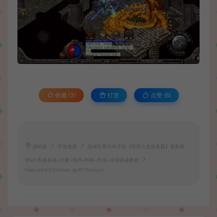
收藏 (3)
打赏
点赞 (
6
)
源码屋
手游资源
战神引擎传奇手游【暗黑火龙修复版】最新整
理win系服务端+元素+魂环+种树+时装+详细搭建教程
https://wd.51boshao.vip/6775/syym/