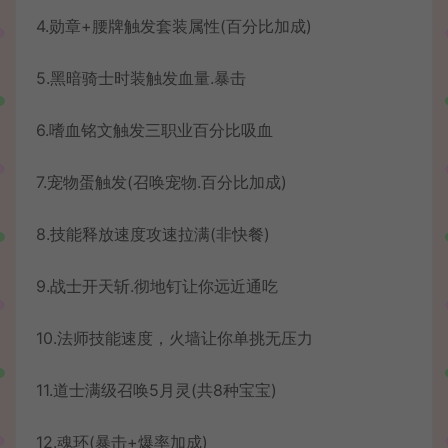
4.勋章+腰牌触发套装属性(百分比加成)
5.黑暗骑士时装触发血量.暴击
6.嗜血铭文触发三职业百分比吸血
7.宠物蛋触发(召唤宠物.百分比加成)
8.技能释放速度攻速拉满(非快餐)
9.战士开天斩.彻地钉让你远近通吃
10.法师技能速度，火墙让你单挑无压力
11.道士满级召唤5月灵(共8种宝宝)
12.魂环(暴击+爆率加成)