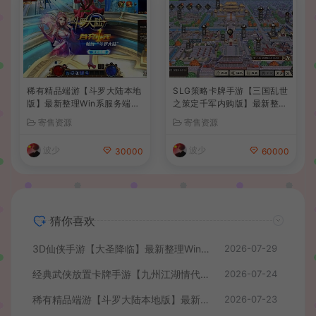
稀有精品端游【斗罗大陆本地
SLG策略卡牌手游【三国乱世
版】最新整理Win系服务端+P
之策定千军内购版】最新整理
C客户端+网页注册+CDK授
单机一键即玩镜像端+Linux
寄售资源
寄售资源
权后台+管理后台+详细搭建
手工服务端+安卓+CDK授权
教程
后台+详细搭建教程+前后端
波少
波少
30000
60000
全套源码
猜你喜欢
3D仙侠手游【大圣降临】最新整理Win系服务端+安卓+CDK授权后台+详细搭建教程+前后端全套源码
2026-07-29
经典武侠放置卡牌手游【九州江湖情代金券内购版】最新整理单机一键即玩镜像端+Linux手工服务端+安卓苹果双端+CDK授权后台+详细搭建教程
2026-07-24
稀有精品端游【斗罗大陆本地版】最新整理Win系服务端+PC客户端+网页注册+CDK授权后台+管理后台+详细搭建教程
2026-07-23