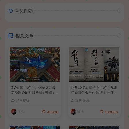
常见问题
相关文章
3D仙侠手游【大圣降临】最
经典武侠放置卡牌手游【九州
新整理Win系服务端+安卓+C
江湖情代金券内购版】最新整
DK授权后台+详细搭建教程
理单机一键即玩镜像端+Linu
寄售资源
寄售资源
+前后端全套源码
x手工服务端+安卓苹果双端+
CDK授权后台+详细搭建教程
波少
波少
40000
100000