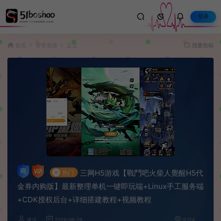
登录
首页
寄售资源
正文
我要投稿
三网H5游戏【戰鬥吧火柴人覺醒H5代
#
热门
金券内购版】最新整理单机一键即玩端+Linux手工服务端
+CDK授权后台+详细搭建教程+视频教程
波少
2026-06-28
9,124