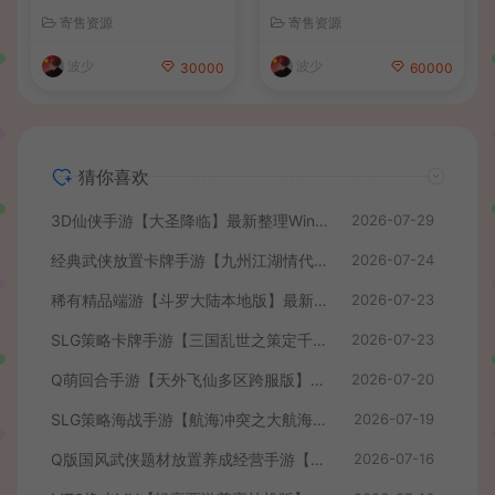
C客户端+网页注册+CDK授
单机一键即玩镜像端+Linux
寄售资源
寄售资源
权后台+管理后台+详细搭建
手工服务端+安卓+CDK授权
教程
后台+详细搭建教程+前后端
波少
波少
30000
60000
全套源码
猜你喜欢
3D仙侠手游【大圣降临】最新整理Win系服务端+安卓+CDK授权后台+详细搭建教程+前后端全套源码
2026-07-29
经典武侠放置卡牌手游【九州江湖情代金券内购版】最新整理单机一键即玩镜像端+Linux手工服务端+安卓苹果双端+CDK授权后台+详细搭建教程
2026-07-24
稀有精品端游【斗罗大陆本地版】最新整理Win系服务端+PC客户端+网页注册+CDK授权后台+管理后台+详细搭建教程
2026-07-23
SLG策略卡牌手游【三国乱世之策定千军内购版】最新整理单机一键即玩镜像端+Linux手工服务端+安卓+CDK授权后台+详细搭建教程+前后端全套源码
2026-07-23
Q萌回合手游【天外飞仙多区跨服版】最新整理单机一键即玩镜像端+Linux手工服务端+安卓+CDK授权后台+详细搭建教程
2026-07-20
SLG策略海战手游【航海冲突之大航海大战】最新整理Win系半手工服务端+安卓+CDK授权后台+详细搭建教程+前后端全套修复源码
2026-07-19
Q版国风武侠题材放置养成经营手游【我要当掌门】最新整理单机一键即玩镜像端+Linux手工服务端+安卓苹果H5三端+CDK授权后台+全套源码+详细搭建教程
2026-07-16