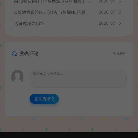
MT3换皮MH【轻享西游尊享挂机版】最新整理单机一键即玩镜像端+Linux手工服务端+安卓苹果双端+GM后台+全套源码+详细搭建教程
2026-07-16
Q版放置冒险H5【战火与荣耀H5跨服版】最新整理单机一键即玩镜像端+Linux手工服务端+简易安卓+CDK授权后台+详细搭建教程
2026-07-15
远征魔域六职业
2026-07-15
发表评论
暂无评论
登录后评论