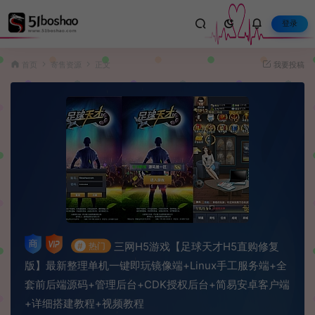
登录
首页
寄售资源
正文
我要投稿
三网H5游戏【足球天才H5直购修复
#
热门
版】最新整理单机一键即玩镜像端+Linux手工服务端+全
套前后端源码+管理后台+CDK授权后台+简易安卓客户端
+详细搭建教程+视频教程