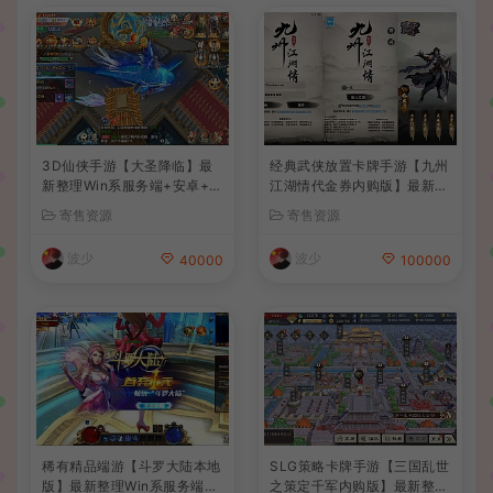
3D仙侠手游【大圣降临】最
经典武侠放置卡牌手游【九州
新整理Win系服务端+安卓+C
江湖情代金券内购版】最新整
DK授权后台+详细搭建教程
理单机一键即玩镜像端+Linu
寄售资源
寄售资源
+前后端全套源码
x手工服务端+安卓苹果双端+
CDK授权后台+详细搭建教程
波少
波少
40000
100000
稀有精品端游【斗罗大陆本地
SLG策略卡牌手游【三国乱世
版】最新整理Win系服务端+P
之策定千军内购版】最新整理