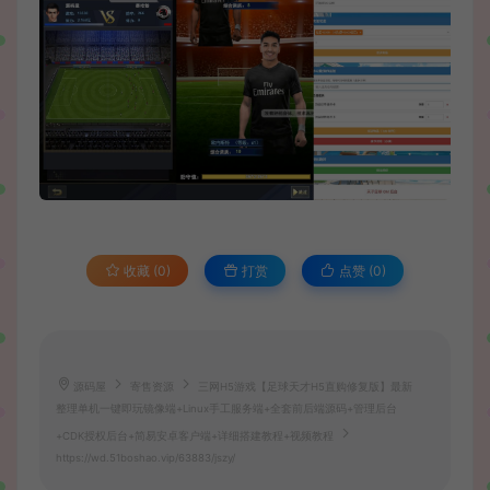
收藏 (0)
打赏
点赞 (
0
)
源码屋
寄售资源
三网H5游戏【足球天才H5直购修复版】最新
整理单机一键即玩镜像端+Linux手工服务端+全套前后端源码+管理后台
+CDK授权后台+简易安卓客户端+详细搭建教程+视频教程
https://wd.51boshao.vip/63883/jszy/