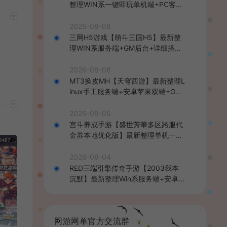
整理WIN系一键即玩单机端+PC客户
端+详细搭建教程
2026-08-08
三网H5游戏【萌斗三国H5】最新整
理WIN系服务端+GM后台+详细搭建
教程
2026-08-06
MT3换皮MH【天穹西游】最新整理L
inux手工服务端+安卓苹果双端+GM
后台+详细搭建教程+全套源码+视频
教程
2026-08-05
宫斗养成手游【盛世芳華多区跨服代
金券本地优化版】最新整理单机一键
即玩端+Linux手工服务端+CDK授权
后台+安卓+详细搭建教程
2026-08-04
RED三端引擎传奇手游【2003我本
沉默】最新整理Win系服务端+安卓苹
果PC三端+详细搭建教程
网游网单官方交流群