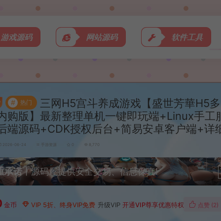
游戏源码
网站源码
软件工具
三网H5宫斗养成游戏【盛世芳華H5
#
热门
内购版】最新整理单机一键即玩端+Linux手工
后端源码+CDK授权后台+简易安卓客户端+详
2026-06-24
手游资源
0
8,770
重承诺
丨源码屋提供安全交易、信息保真!
0
金币
VIP 5折、终身VIP免费
升级VIP
开通VIP尊享优惠特权
点赞 (
2
)