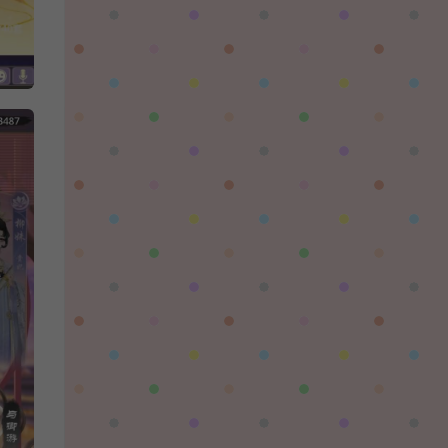
陌✨离殇：
问一下这个游戏代金券叫什么呢？GM后台搜不
到啊