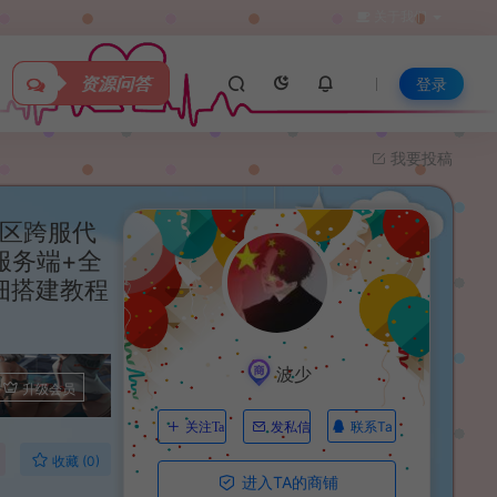
关于我们
资源问答
登录
我要投稿
多区跨服代
服务端+全
细搭建教程
波少
升级会员
联系Ta
关注Ta
发私信
收藏 (0)
进入TA的商铺