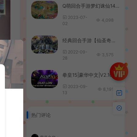
Q萌回合手游梦幻诛仙14职业【鸿蒙OL梦诛】最新整理Linux手工服务端+安卓苹果双端+GM后台+详细搭建教程
2023-07-
4,098
02
经典回合手游【仙圣奇缘】最新整理神仙道单机一键即玩镜像服务端+Linux手工外网端+安卓苹果端+GM后台+详细搭建教程
2022-09-
3,575
28
拳皇15|豪华中文|V2.10-追加新角色“堕珑”+全DLC+整合MOD|解压即撸|
2023-09-
8,191
13
热门评论