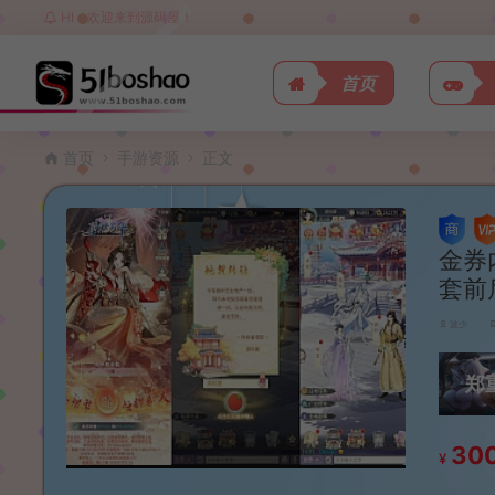
HI，欢迎来到源码屋！
首页
首页
手游资源
正文
金券
套前
波少
郑
30
¥