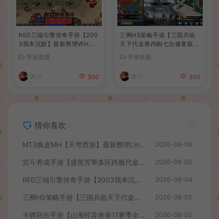
RED三端引擎传奇手游【200
三网H5策略手游【三国兵临
3我本沉默】最新整理Win系
天下代金券内购七合修复版】
服务端+安卓苹果PC三端+详
最新整理单机一键即玩镜像端
手游资源
手游资源
细搭建教程
+Linux手工服务端+管理后台
+GM授权后台+简易安卓客户
波少
波少
300
300
端+详细搭建教程+视频教程
猜你喜欢
MT3换皮MH【天穹西游】最新整理Linux手工服务端+安卓苹果双端+GM后台+详细搭建教程+全套源码+视频教程
2026-08-06
宫斗养成手游【盛世芳華多区跨服代金券本地优化版】最新整理单机一键即玩端+Linux手工服务端+CDK授权后台+安卓+详细搭建教程
2026-08-05
RED三端引擎传奇手游【2003我本沉默】最新整理Win系服务端+安卓苹果PC三端+详细搭建教程
2026-08-04
三网H5策略手游【三国兵临天下代金券内购七合修复版】最新整理单机一键即玩镜像端+Linux手工服务端+管理后台+GM授权后台+简易安卓客户端+详细搭建教程+视频教程
2026-08-02
卡牌回合手游【山海经异兽录11赛季全人物代金券内购版】最新整理WIN系服务端+授权GM后台+管理后台+热更修改工具+安卓+详细搭建教程
2026-08-02