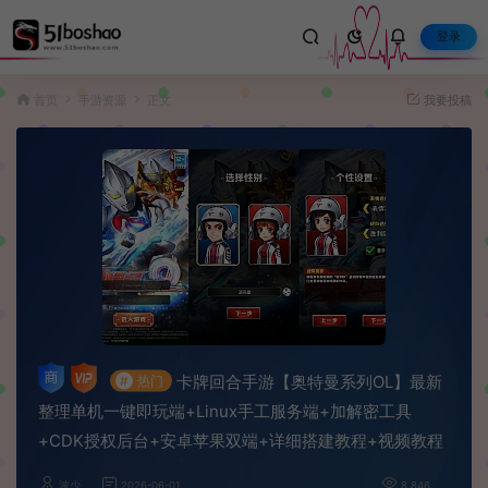
登录
首页
手游资源
正文
我要投稿
卡牌回合手游【奥特曼系列OL】最新
#
热门
整理单机一键即玩端+Linux手工服务端+加解密工具
+CDK授权后台+安卓苹果双端+详细搭建教程+视频教程
波少
2026-06-01
8,846