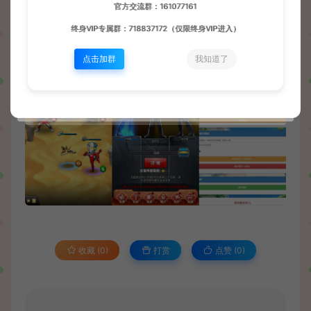
官方交流群：161077161
终身VIP专属群：718837172（仅限终身VIP进入）
点击加群
我知道了
收藏 (0)
打赏
点赞 (
0
)