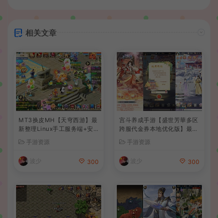
相关文章
MT3换皮MH【天穹西游】最
宫斗养成手游【盛世芳華多区
新整理Linux手工服务端+安
跨服代金券本地优化版】最新
卓苹果双端+GM后台+详细搭
整理单机一键即玩端+Linux
手游资源
手游资源
建教程+全套源码+视频教程
手工服务端+CDK授权后台
+安卓+详细搭建教程
波少
波少
300
300