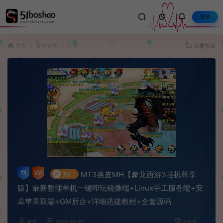
登录
首页
寄售资源
正文
我要投稿
MT3换皮MH【豢龙西游3挂机尊享
#
热门
版】最新整理单机一键即玩镜像端+Linux手工服务端+安
卓苹果双端+GM后台+详细搭建教程+全套源码
波少
2026-05-27
6,628