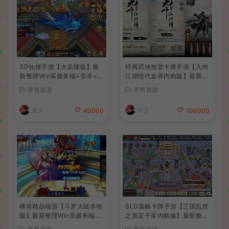
3D仙侠手游【大圣降临】最
经典武侠放置卡牌手游【九州
新整理Win系服务端+安卓+C
江湖情代金券内购版】最新整
DK授权后台+详细搭建教程
理单机一键即玩镜像端+Linu
寄售资源
寄售资源
+前后端全套源码
x手工服务端+安卓苹果双端+
CDK授权后台+详细搭建教程
波少
波少
40000
100000
稀有精品端游【斗罗大陆本地
SLG策略卡牌手游【三国乱世
版】最新整理Win系服务端+P
之策定千军内购版】最新整理
C客户端+网页注册+CDK授
单机一键即玩镜像端+Linux