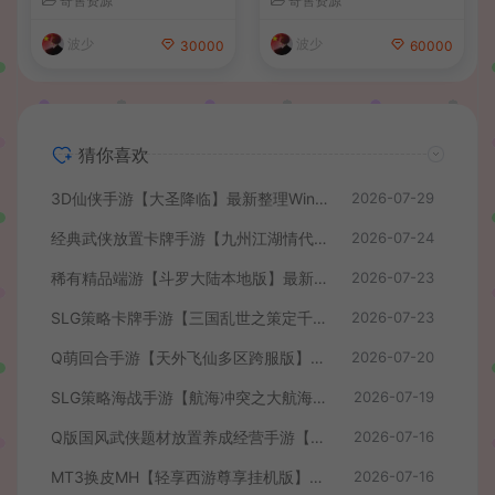
寄售资源
寄售资源
权后台+管理后台+详细搭建
手工服务端+安卓+CDK授权
教程
后台+详细搭建教程+前后端
波少
波少
30000
60000
全套源码
猜你喜欢
3D仙侠手游【大圣降临】最新整理Win系服务端+安卓+CDK授权后台+详细搭建教程+前后端全套源码
2026-07-29
经典武侠放置卡牌手游【九州江湖情代金券内购版】最新整理单机一键即玩镜像端+Linux手工服务端+安卓苹果双端+CDK授权后台+详细搭建教程
2026-07-24
稀有精品端游【斗罗大陆本地版】最新整理Win系服务端+PC客户端+网页注册+CDK授权后台+管理后台+详细搭建教程
2026-07-23
SLG策略卡牌手游【三国乱世之策定千军内购版】最新整理单机一键即玩镜像端+Linux手工服务端+安卓+CDK授权后台+详细搭建教程+前后端全套源码
2026-07-23
Q萌回合手游【天外飞仙多区跨服版】最新整理单机一键即玩镜像端+Linux手工服务端+安卓+CDK授权后台+详细搭建教程
2026-07-20
SLG策略海战手游【航海冲突之大航海大战】最新整理Win系半手工服务端+安卓+CDK授权后台+详细搭建教程+前后端全套修复源码
2026-07-19
Q版国风武侠题材放置养成经营手游【我要当掌门】最新整理单机一键即玩镜像端+Linux手工服务端+安卓苹果H5三端+CDK授权后台+全套源码+详细搭建教程
2026-07-16
MT3换皮MH【轻享西游尊享挂机版】最新整理单机一键即玩镜像端+Linux手工服务端+安卓苹果双端+GM后台+全套源码+详细搭建教程
2026-07-16