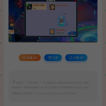
收藏 (0)
打赏
点赞 (
0
)
源码屋
寄售资源
MT3换皮MH【豢龙西游3挂机尊享版】最新
整理单机一键即玩镜像端+Linux手工服务端+安卓苹果双端+GM后台+详细
搭建教程+全套源码
https://wd.51boshao.vip/63374/jszy/