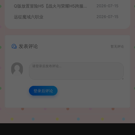
Q版放置冒险H5【战火与荣耀H5跨服版】最新整理单机一键即玩镜像端+Linux手工服务端+简易安卓+CDK授权后台+详细搭建教程
2026-07-15
远征魔域六职业
2026-07-15
发表评论
暂无评论
登录后评论