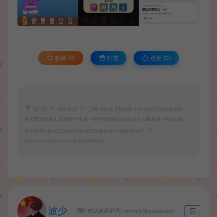
收藏 (0)
打赏
点赞 (
0
)
源码屋
寄售资源
三网H5游戏【植物萌斗H5多区跨服代金券内
购完整修复版】最新整理单机一键即玩镜像端+Linux手工服务端+前后端源
码+管理后台+CDK授权后台+H5安卓双端+详细搭建教程
https://wd.51boshao.vip/63048/jszy/
波少
网站默认解压密码：www.51boshao.com
生成海