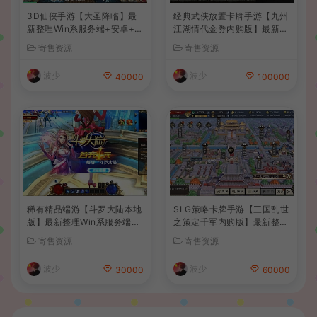
3D仙侠手游【大圣降临】最
经典武侠放置卡牌手游【九州
新整理Win系服务端+安卓+C
江湖情代金券内购版】最新整
DK授权后台+详细搭建教程
理单机一键即玩镜像端+Linu
寄售资源
寄售资源
+前后端全套源码
x手工服务端+安卓苹果双端+
CDK授权后台+详细搭建教程
波少
波少
40000
100000
稀有精品端游【斗罗大陆本地
SLG策略卡牌手游【三国乱世
版】最新整理Win系服务端+P
之策定千军内购版】最新整理
C客户端+网页注册+CDK授
单机一键即玩镜像端+Linux
寄售资源
寄售资源
权后台+管理后台+详细搭建
手工服务端+安卓+CDK授权
教程
后台+详细搭建教程+前后端
波少
波少
30000
60000
全套源码