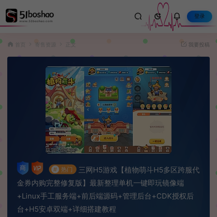
登录
首页
寄售资源
正文
我要投稿
三网H5游戏【植物萌斗H5多区跨服代
#
热门
金券内购完整修复版】最新整理单机一键即玩镜像端
+Linux手工服务端+前后端源码+管理后台+CDK授权后
台+H5安卓双端+详细搭建教程