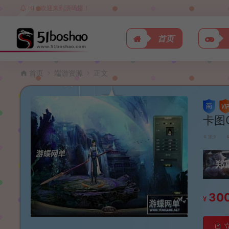
HI，欢迎来到源码屋！
首页
首页
端游资源
正文
卡图
波少
郑
30
¥