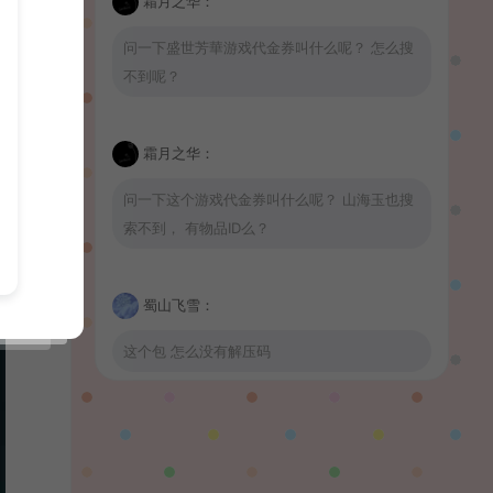
霜月之华：
问一下盛世芳華游戏代金券叫什么呢？ 怎么搜
不到呢？
霜月之华：
问一下这个游戏代金券叫什么呢？ 山海玉也搜
索不到， 有物品ID么？
蜀山飞雪：
这个包 怎么没有解压码
波少：
山海玉