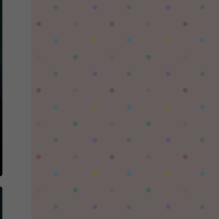
陌✨离殇：
问一下这个游戏代金券叫什么呢？GM后台搜不
到啊