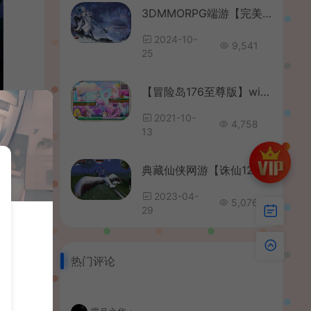
3DMMORPG端游【完美世界国际版第3版173V34415职业】最新整理Linux手工服务端+GM工具+网页注册+管理后台+PC客户端+详细搭建教程
2024-10-
9,541
25
【冒险岛176至尊版】win一键端+客户端+全能GM工具+视频教程
2021-10-
4,758
13
典藏仙侠网游【诛仙124V270】最新整理五职业手工服务端+客户端+GM工具+GM命令+网页注册+详细搭建教程
2023-04-
5,076
29
热门评论