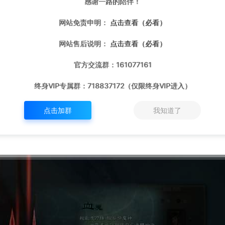
感谢一路的陪伴！
网站免责申明：
点击查看（必看）
网站售后说明：
点击查看（必看）
官方交流群：161077161
终身VIP专属群：718837172（仅限终身VIP进入）
点击加群
我知道了