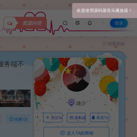
关于我们
资源问答
登录
我要投稿
服务端不
升级会员
波少
联系Ta
关注Ta
发私信
收藏 (2)
进入TA的商铺