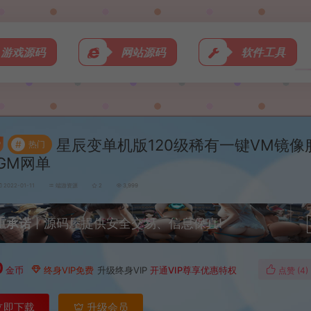
游戏源码
网站源码
软件工具
星辰变单机版120级稀有一键VM镜像
#
热门
GM网单
2022-01-11
端游资源
2
3,999
重承诺
丨源码屋提供安全交易、信息保真!
0
金币
终身VIP免费
升级终身VIP
开通VIP尊享优惠特权
点赞 (
4
)
立即下载
升级会员