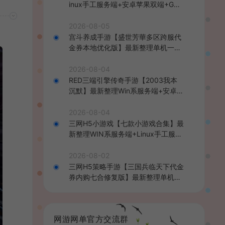
inux手工服务端+安卓苹果双端+GM
后台+详细搭建教程+全套源码+视频
教程
2026-08-05
宫斗养成手游【盛世芳華多区跨服代
金券本地优化版】最新整理单机一键
即玩端+Linux手工服务端+CDK授权
后台+安卓+详细搭建教程
2026-08-04
RED三端引擎传奇手游【2003我本
沉默】最新整理Win系服务端+安卓苹
果PC三端+详细搭建教程
2026-08-04
三网H5小游戏【七款小游戏合集】最
新整理WIN系服务端+Linux手工服务
端+详细搭建教程
2026-08-02
三网H5策略手游【三国兵临天下代金
券内购七合修复版】最新整理单机一
键即玩镜像端+Linux手工服务端+管
理后台+GM授权后台+简易安卓客户
端+详细搭建教程+视频教程
网游网单官方交流群