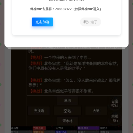
终身VIP专属群：718837172（仅限终身VIP进入）
点击加群
我知道了