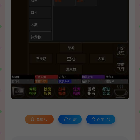
收藏 (5)
打赏
点赞 (
4
)