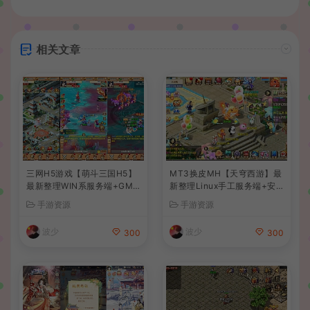
相关文章
三网H5游戏【萌斗三国H5】
MT3换皮MH【天穹西游】最
最新整理WIN系服务端+GM
新整理Linux手工服务端+安
后台+详细搭建教程
卓苹果双端+GM后台+详细搭
手游资源
手游资源
建教程+全套源码+视频教程
波少
波少
300
300