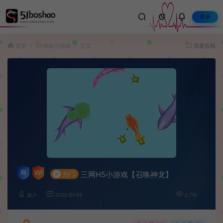
登录
首页
H5单机小游戏
正文
我要投稿
三网H5小游戏【召唤神龙】
#
热门
波少
2022-01-03
2,716