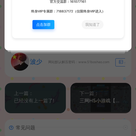
官方交流群：161077161
终身VIP专属群：718837172（仅限终身VIP进入）
源码屋
H5单机小游戏
三网H5小游戏【召唤神龙】
https://wd.51boshao.vip/6122/h5djxyx/
点击加群
我知道了
波少
网站默认解压密码：www.51boshao.com
生成海
上一篇：
下一篇：
已经没有上一篇了!
三网H5小游戏【末日特工队内购版】最新整理WIN系服务端+Linux手工服务端+详细搭建教程
常见问题