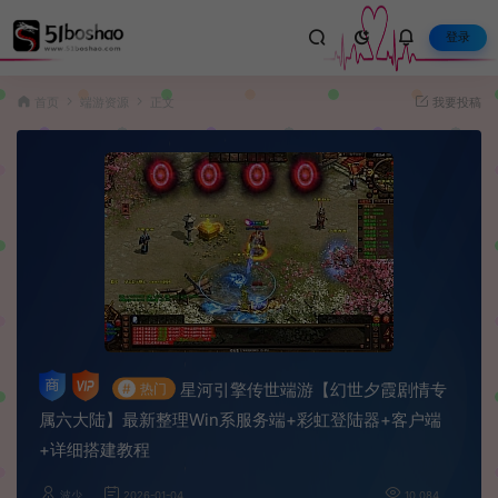
登录
首页
端游资源
正文
我要投稿
星河引擎传世端游【幻世夕霞剧情专
#
热门
属六大陆】最新整理Win系服务端+彩虹登陆器+客户端
+详细搭建教程
波少
2026-01-04
10,084