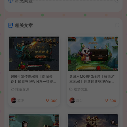
常见问题
相关文章
996引擎传奇端游【南派传
典藏MMORPG端游【醉西游
说】最新整理WIN系一键即玩
本地端】最新最新整理Win系
单机端+PC客户端+详细搭建
服务端+PC客户端+GM后台
端游资源
端游资源
教程
+详细搭建教程
波少
波少
300
300