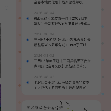
金券本地优化版】最新整理单机一键
即玩端+Linux手工服务端+CDK授权
后台+安卓+详细搭建教程
2026-08-04
RED三端引擎传奇手游【2003我本
沉默】最新整理Win系服务端+安卓苹
果PC三端+详细搭建教程
2026-08-04
三网H5小游戏【七款小游戏合集】最
新整理WIN系服务端+Linux手工服务
端+详细搭建教程
2026-08-02
三网H5策略手游【三国兵临天下代金
券内购七合修复版】最新整理单机一
键即玩镜像端+Linux手工服务端+管
理后台+GM授权后台+简易安卓客户
2026-08-02
端+详细搭建教程+视频教程
卡牌回合手游【山海经异兽录11赛季
全人物代金券内购版】最新整理WIN
系服务端+授权GM后台+管理后台
+热更修改工具+安卓+详细搭建教程
网游网单官方交流群