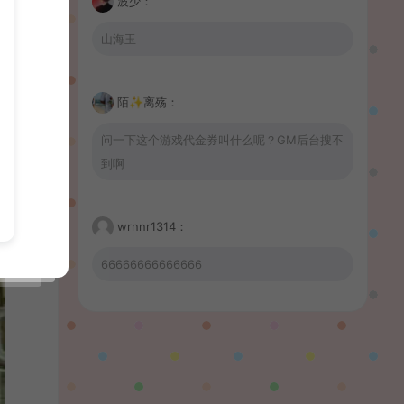
波少：
山海玉
陌✨离殇：
问一下这个游戏代金券叫什么呢？GM后台搜不
到啊
wrnnr1314：
66666666666666
習慣性♠思念：
有没BUG