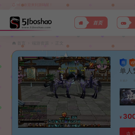
HI，欢迎来到源码屋！
首页
首页
端游资源
正文
单人
波少
郑
30
¥