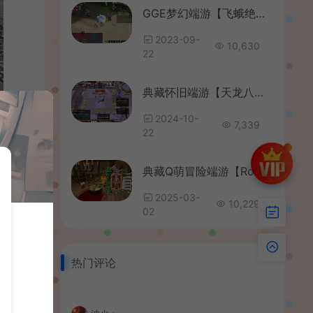
GGE梦幻端游【飞蛾绝世三经脉】最新整理WIN系一键服务端+PC客户端+GM工具+全套源码+完整攻略
2023-09-
10,630
22
典藏怀旧端游【天龙八部之大河马武道三天机版】最新整理单机一键即玩镜像端+Linux手工端+PC客户端+GM工具+详细搭建教程
2024-10-
7,339
22
典藏Q萌冒险端游【RoseZA星源-精灵密语】最新整理WIN系服务端+PC客户端++GM指令+详细搭建教程
2025-03-
10,229
02
热门评论