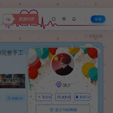
关于我们
资源问答
登录
我要投稿
8完整手工
升级会员
波少
联系Ta
关注Ta
发私信
收藏 (0)
进入TA的商铺