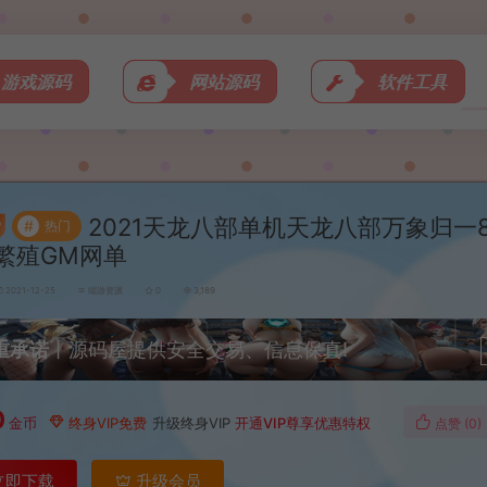
游戏源码
网站源码
软件工具
2021天龙八部单机天龙八部万象归一
#
热门
繁殖GM网单
2021-12-25
端游资源
0
3,189
重承诺
丨源码屋提供安全交易、信息保真!
0
金币
终身VIP免费
升级终身VIP
开通VIP尊享优惠特权
点赞 (
0
)
立即下载
升级会员